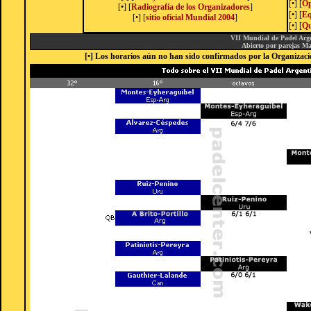
[
•
] [
Op
[
•
] [
Radiografía de los Organizadores
]
[
•
] [
Eq
[
•
] [
sitio oficial Mundial 2004
]
[
•
] [
Qu
VII Mundial de Padel Arg
Abierto por parejas M
[•] Los horarios aún no han sido confirmados por la Organizaci