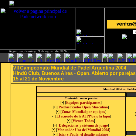
Argentina, domingo 9 de agosto de 2026
VII Campeonato Mundial de Padel Argentina 2004
Hindú Club, Buenos Aires - Open. Abierto por pareja
15 al 21 de Noviembre
Mundial 2004 en Padelce
Contenido: notas previas
[
•
] [
Equipos participantes
]
[
•
] [
Preclasificados Open Masculino
]
[
•
] [
Zonas Mundial por equipos
]
[
•
] [
El acuerdo de la AJPP bajo la lupa
]
[
•
] [
Vienen Todos
]
[
•
] [
Delegaciones y sistema de juego
]
[
•
] [
Manual de Uso del Mundial 2004
]
[
•
] [
Iciar y Paula: el desafío máximo
]