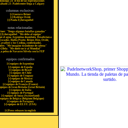
domingo 24: el fin de las especulaciones
 sábado 23: Padelcenter llega a Calgary
columnas exclusivas:
[
•
] Gustavo Briner
[
•
] Rodrigo Ovide
[
•
] Paula Eyheraguibel
notas relacionadas:
riner: "Tengo algunas batallas ganadas"
•
] Eyheraguibel: "Me debo al equipo"
apó el agua. Argentina deambula. Desafectan a
vocados. Habla Pratto. Briner, Diez, Ovide,
Cavalleri y los Codina, confirmados.
uiles: "Me imagino tirándome de cabeza"
•
] Bela: "Me duele no ir al Mundial"
 La pelea de Navarro/Silvela con la FEP
equipos confirmados
[
•
] equipos de Argentina
[
•
] equipos de España
[
•
] equipos de Brasil
[
•
] equipos de Chile
[
•
] equipos de Uruguay
[
•
] equipos de Mexico
[
•
] equipos de Canada
[
•
] equipos de Francia (France)
equipos de Gran Bretaña (Great Britain)
[
•
] equipos de Italia
[
•
] equipos de Portugal
[
•
] equipos de Suiza (Switzerland)
 equipos de Belgica (Belgium/Belgique)
[
•
] equipos de Paraguay
[
•
] equipos de EE.UU. (USA)
[
•
] Press releases in english