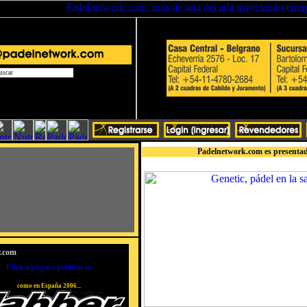
Padelnetwork.com es presentad
r.com
como en España 2006...