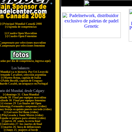
[
•
] Principal Mundial Canadá 2008
[
•
] Agenda de competencias
[
•
] Cuadro Open Masculino
[
•
] Cuadro Open Femenino
 Campeonato por selecciones masculino
 Campeonato por selecciones femenino
icadas por día de competencia, ingresa aquí)
Los balances:
l Mundial ya es historia. Por Uri Leczycki
Fernando Cavalleri, selección argentina
[
•
] Matteo Reina, capitán de Italia
•
] Pablo Boselli, capitán de Uruguay
duardo Casabó, un uruguayo en Portugal
ario del Mundial, desde Calgary:
[
•
] domingo 31: Chau Mundial
sábado 30: Final por equipos masculina
 sábado 30: Final por equipos femenina
[
•
] viernes 29: Las finales del Open
Wakonigg-Fernandez campeonas (video)
uay festeja su quinto puesto con todo (video)
[
•
] Gervasio Del Bono (video)
•
] Pitu Losada y Juani Mieres (video)
 España se prepara para alentar (video)
[
•
] jueves 28: semis, la recta final
[
•
] miércoles 27: los cuartos de final
[
•
] martes 26: hora de definiciones
[
•
] lunes 25: mujeres al borde