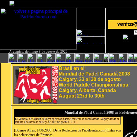
Argentina, domingo 9 de agosto de 2026
Brasil en el
Mundial de Padel Canadá 2008
Calgary, 23 al 30 de agosto
World Paddle Championships
Calgary, Alberta, Canada
August 23rd to 30th
Mundial de Pádel Canadá 2008 en Padelcente
El Mundial de Canada 2008 ya es historia. Padelcenter te lo contó desde Calgary desde el
minuto uno hasta la entrega del último premio....[+]
(Buenos Aires, 14/8/2008. De la Redacción de Padelcenter.com) Estas son
las selecciones de Francia: