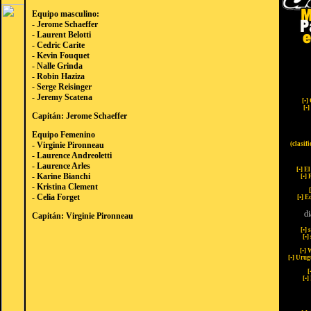
Equipo masculino:
- Jerome Schaeffer
- Laurent Belotti
- Cedric Carite
- Kevin Fouquet
- Nalle Grinda
- Robin Haziza
- Serge Reisinger
- Jeremy Scatena
[
•
]
[
•
]
Capitán: Jerome Schaeffer
Equipo Femenino
- Virginie Pironneau
(clasif
- Laurence Andreoletti
- Laurence Arles
[
•
] E
- Karine Bianchi
[
•
] 
- Kristina Clement
[
- Celia Forget
[
•
] E
di
Capitán: Virginie Pironneau
[
•
] 
[
•
]
[
•
] 
[
•
] Urug
[
[
•
]