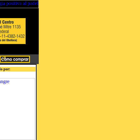
o por: