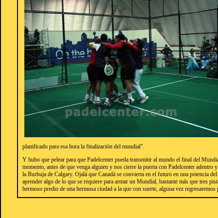
planificado para esa hora la finalización del mundial".
Y hubo que pelear para que Padelcenter pueda transmitir al mundo el final del Mundi
momento, antes de que venga alguien y nos cierre la puerta con Padelcenter adentro 
la Burbuja de Calgary. Ojalá que Canadá se convierta en el futuro en una potencia del
aprender algo de lo que se requiere para armar un Mundial, bastante más que tres pis
hermoso predio de una hermosa ciudad a la que con suerte, alguna vez regresaremos 