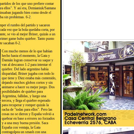
partidos de los que uno prefiere contar
para ellos". Y así era, Demianiuk/Santana
ntinuaban jugando bien como desde el
aba sin problemas. 6-2.
mper el rumbo del partido y sacaron
 cada vez que la bola quedaba corta, por
nte, se vio al mejor Briner, quizás a un
l primer game hubo quiebre. Tanto punto
te sacaban 0-2.
Con mucho menos de lo que habían
hecho hasta el momento, la Gata y
Damián logran conservar su saque y
van al descanso 1-2 para intentar el
quiebre. Del lado argentino había
disparidad, Briner jugaba con todo lo
que tiene y Diez estaba más contenido,
dejando muchos globos cortos y sin
animarse a hacer su mejor juego. Dos
posibilidades de quiebre para
Argentina, fallidas, y luego una
tercera, y llega el quiebre esperado
para recuperar y romper quizás la
racha de "todas para ellos". Pero las
cosas no se dieron y España volvió a
quebrar en base a errores no forzados
y a una muy buena presión. Saca
España con ventaja, la Gata
contragolpea un smash con una