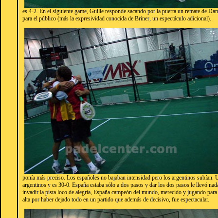
es 4-2. En el siguiente game, Guille responde sacando por la puerta un remate de Da
para el público (más la expresividad conocida de Briner, un espectáculo adicional).
ponía más preciso. Los españoles no bajaban intensidad pero los argentinos subían. U
argentinos y es 30-0. España estaba sólo a dos pasos y dar los dos pasos le llevó nad
invadir la pista loco de alegría, España campeón del mundo, merecido y jugando para g
alta por haber dejado todo en un partido que además de decisivo, fue espectacular.