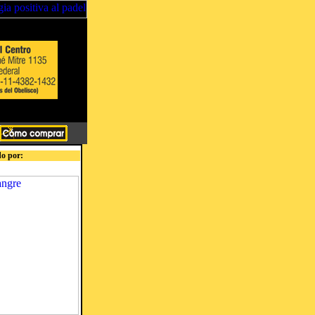
o por: