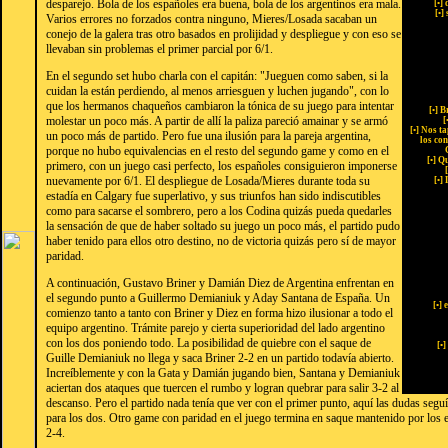
desparejo. Bola de los españoles era buena, bola de los argentinos era mala.
[
•
] 
[
•
]
Varios errores no forzados contra ninguno, Mieres/Losada sacaban un
conejo de la galera tras otro basados en prolijidad y despliegue y con eso se
llevaban sin problemas el primer parcial por 6/1.
En el segundo set hubo charla con el capitán: "Jueguen como saben, si la
cuidan la están perdiendo, al menos arriesguen y luchen jugando", con lo
que los hermanos chaqueños cambiaron la tónica de su juego para intentar
[
•
] B
molestar un poco más. A partir de allí la paliza pareció amainar y se armó
[
[
•
] Nos t
un poco más de partido. Pero fue una ilusión para la pareja argentina,
los con
porque no hubo equivalencias en el resto del segundo game y como en el
[
•
] Q
primero, con un juego casi perfecto, los españoles consiguieron imponerse
[
nuevamente por 6/1. El despliegue de Losada/Mieres durante toda su
[
•
]
estadía en Calgary fue superlativo, y sus triunfos han sido indiscutibles
como para sacarse el sombrero, pero a los Codina quizás pueda quedarles
la sensación de que de haber soltado su juego un poco más, el partido pudo
haber tenido para ellos otro destino, no de victoria quizás pero sí de mayor
paridad.
A continuación, Gustavo Briner y Damián Diez de Argentina enfrentan en
el segundo punto a Guillermo Demianiuk y Aday Santana de España. Un
[
•
] 
comienzo tanto a tanto con Briner y Diez en forma hizo ilusionar a todo el
equipo argentino. Trámite parejo y cierta superioridad del lado argentino
con los dos poniendo todo. La posibilidad de quiebre con el saque de
[
•
]
Guille Demianiuk no llega y saca Briner 2-2 en un partido todavía abierto.
Increíblemente y con la Gata y Damián jugando bien, Santana y Demianiuk
aciertan dos ataques que tuercen el rumbo y logran quebrar para salir 3-2 al
descanso. Pero el partido nada tenía que ver con el primer punto, aquí las dudas seguí
para los dos. Otro game con paridad en el juego termina en saque mantenido por los 
2-4.