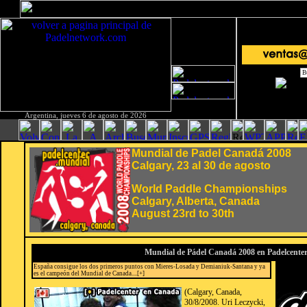
Argentina, jueves 6 de agosto de 2026
Mundial de Padel Canadá 2008
Calgary, 23 al 30 de agosto
World Paddle Championships
Calgary, Alberta, Canada
August 23rd to 30th
Mundial de Pádel Canadá 2008 en Padelcente
España consigue los dos primeros puntos con Mieres-Losada y Demianiuk-Santana y ya
es el campeón del Mundial de Canada....[+]
(Calgary, Canada,
30/8/2008. Uri Leczycki,