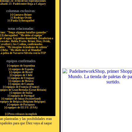
domingo 24: el fin de las especulaciones
 sábado 23: Padelcenter llega a Calgary
columnas exclusivas:
[
•
] Gustavo Briner
[
•
] Rodrigo Ovide
[
•
] Paula Eyheraguibel
notas relacionadas:
riner: "Tengo algunas batallas ganadas"
•
] Eyheraguibel: "Me debo al equipo"
apó el agua. Argentina deambula. Desafectan a
vocados. Habla Pratto. Briner, Diez, Ovide,
Cavalleri y los Codina, confirmados.
uiles: "Me imagino tirándome de cabeza"
•
] Bela: "Me duele no ir al Mundial"
 La pelea de Navarro/Silvela con la FEP
equipos confirmados
[
•
] equipos de Argentina
[
•
] equipos de España
[
•
] equipos de Brasil
[
•
] equipos de Chile
[
•
] equipos de Uruguay
[
•
] equipos de Mexico
[
•
] equipos de Canada
[
•
] equipos de Francia (France)
equipos de Gran Bretaña (Great Britain)
[
•
] equipos de Italia
[
•
] equipos de Portugal
[
•
] equipos de Suiza (Switzerland)
 equipos de Belgica (Belgium/Belgique)
[
•
] equipos de Paraguay
[
•
] equipos de EE.UU. (USA)
[
•
] Press releases in english
an planteadas y las posibilidades eran
españoles para que Diez vaya al saque