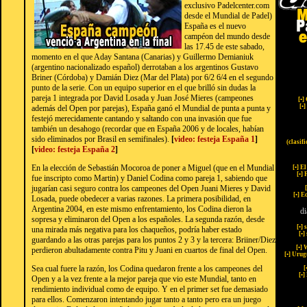
exclusivo Padelcenter.com
desde el Mundial de Padel)
España es el nuevo
campéon del mundo desde
las 17.45 de este sabado,
momento en el que Aday Santana (Canarias) y Guillermo Demianiuk
(argentino nacionalizado español) derrotaban a los argentinos Gustavo
Briner (Córdoba) y Damián Diez (Mar del Plata) por 6/2 6/4 en el segundo
punto de la serie. Con un equipo superior en el que brilló sin dudas la
pareja 1 integrada por David Losada y Juan José Mieres (campeones
[
•
]
[
•
]
además del Open por parejas), España ganó el Mundial de punta a punta y
festejó merecidamente cantando y saltando con una invasión que fue
también un desahogo (recordar que en España 2006 y de locales, habían
sido eliminados por Brasil en semifinales).
[
video: festeja España 1
]
(clasif
[
video: festeja España 2
]
En la elección de Sebastián Mocoroa de poner a Miguel (que en el Mundial
[
•
] E
[
•
] 
fue inscripto como Martin) y Daniel Codina como pareja 1, sabiendo que
jugarían casi seguro contra los campeones del Open Juani Mieres y David
[
[
•
] E
Losada, puede obedecer a varias razones. La primera posibilidad, en
Argentina 2004, en este mismo enfrentamiento, los Codina dieron la
di
sopresa y eliminaron del Open a los españoles. La segunda razón, desde
[
•
] 
una mirada más negativa para los chaqueños, podría haber estado
[
•
]
guardando a las otras parejas para los puntos 2 y 3 y la tercera: Briiner/Diez
[
•
] 
perdieron abultadamente contra Pitu y Juani en cuartos de final del Open.
[
•
] Urug
Sea cual fuere la razón, los Codina quedaron frente a los campeones del
[
[
•
]
Open y a la vez frente a la mejor pareja que vio este Mundial, tanto en
rendimiento individual como de equipo. Y en el primer set fue demasiado
para ellos. Comenzaron intentando jugar tanto a tanto pero era un juego