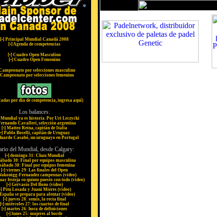
[
•
] Principal Mundial Canadá 2008
[
•
] Agenda de competencias
[
•
] Cuadro Open Masculino
[
•
] Cuadro Open Femenino
 Campeonato por selecciones masculino
 Campeonato por selecciones femenino
icadas por día de competencia, ingresa aquí)
Los balances:
l Mundial ya es historia. Por Uri Leczycki
Fernando Cavalleri, selección argentina
[
•
] Matteo Reina, capitán de Italia
•
] Pablo Boselli, capitán de Uruguay
duardo Casabó, un uruguayo en Portugal
ario del Mundial, desde Calgary:
[
•
] domingo 31: Chau Mundial
sábado 30: Final por equipos masculina
 sábado 30: Final por equipos femenina
[
•
] viernes 29: Las finales del Open
Wakonigg-Fernandez campeonas (video)
uay festeja su quinto puesto con todo (video)
[
•
] Gervasio Del Bono (video)
•
] Pitu Losada y Juani Mieres (video)
 España se prepara para alentar (video)
[
•
] jueves 28: semis, la recta final
[
•
] miércoles 27: los cuartos de final
[
•
] martes 26: hora de definiciones
[
•
] lunes 25: mujeres al borde