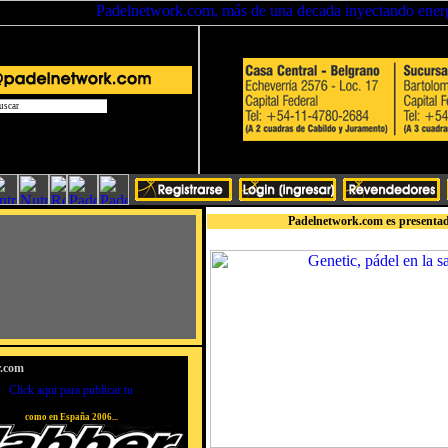
Padelnetwork.com es presentad
r.com
como en España 2006...