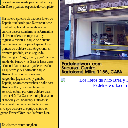
dormilona exquisita pero no alcanza y
mián Diez y ya hay espectáculo completo
Un nuevo quiebre de saque a favor de
España finalizado por Demianiuk con
una bola aplastada al medio de la
cancha parece condenar a la Argentina
al destino de subcampeonato, y
regresa a recibir el saque de Santana
con ventaja de 5-2 para España. Dos
puntos de quiebre para Argentina, el
primero perdido, en el segundo
Damián grita "jugá, Gata, jugá" en una
salida del fondo y la Gata le hace caso
aflojandola contra la reja del cruzado.
Es quiebre y 3-5 para que saque
Briner. Los puntos que antes
Argentina jugaba bien y ganaba
España, ahora comenzaban a salir para
Briner y Diez, que mantenían su
servicio e iban por otro quiebre para
recibir 4-5. La Gata se multiplicaba en
el fondo y en la volea y Damián se
na bola al medio no es leída por los
a, lo que demoró el equipo entero en
anar. Briner/Diez, con la frente bien
En el tercer punto jugaban