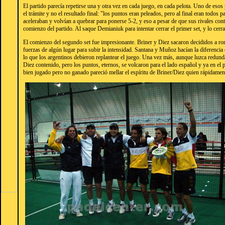
El partido parecía repetirse una y otra vez en cada juego, en cada pelota. Uno de esos 
el trámite y no el resultado final: "los puntos eran peleados, pero al final eran todos 
aceleraban y volvían a quebrar para ponerse 5-2, y eso a pesar de que sus rivales co
comienzo del partido. Al saque Demianiuk para intentar cerrar el primer set, y lo cerr
El comienzo del segundo set fue impresionante. Briner y Diez sacaron decididos a ro
fuerzas de algún lugar para subir la intensidad. Santana y Muñoz hacían la diferencia
lo que los argentinos debieron replantear el juego. Una vez más, aunque luzca redunda
Diez contenido, pero los puntos, eternos, se volcaron para el lado español y ya en e
bien jugado pero no ganado pareció mellar el espíritu de Briner/Diez quien rápidamen