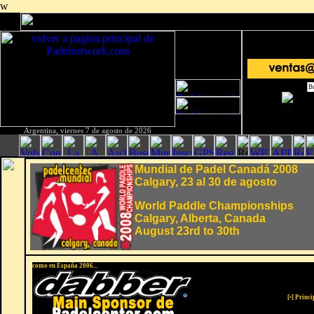
w
Argentina, viernes 7 de agosto de 2026
Mundial de Padel Canadá 2008
Calgary, 23 al 30 de agosto
World Paddle Championships
Calgary, Alberta, Canada
August 23rd to 30th
como en España 2006...
[
•
] Princ