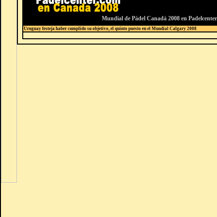
Mundial de Pádel Canadá 2008 en Padelcente
Uruguay festeja haber cumplido su objetivo, el quinto puesto en el Mundial Calgary 2008