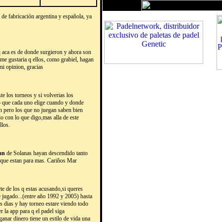
s de fabricación argentina y española, ya
q aca es de donde surgieron y ahora son
me gustaria q ellos, como grabiel, hagan
mi opinion, gracias
te los torneos y si volverias los
do que cada uno elige cuando y donde
n pero los que no juegan saben bien
 con lo que digo,mas alla de este
llos.
an
de Solanas hayan descendido tanto
n que estan para mas. Cariños Mar
rte de los q estas acusando,si queres
e jugado...(entre año 1992 y 2005) hasta
 dias y hay torneo estare viendo todo
la app para q el padel siga
ganar dinero tiene un estilo de vida una