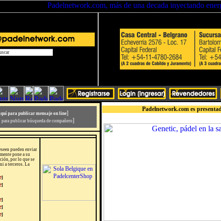
Padelnetwork.com es presentad
]
aquí para publicar mensaje on line
]
í para publicar búsqueda de compañero
deseen pueden enviar
almente pone a su
ión, por lo que se
ni a terceros. La
e
]
e
]
e
]
e
]
e
]