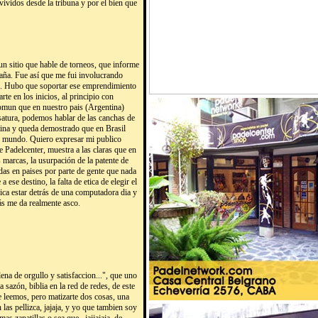
vidos desde la tribuna y por el bien que
 un sitio que hable de torneos, que informe
paña. Fue así que me fui involucrando
l. Hubo que soportar ese emprendimiento
te en los inicios, al principio con
comun que en nuestro pais (Argentina)
satura, podemos hablar de las canchas de
ntina y queda demostrado que en Brasil
 mundo. Quiero expresar mi publico
 Padelcenter, muestra a las claras que en
 marcas, la usurpación de la patente de
das en paises por parte de gente que nada
ese destino, la falta de etica de elegir el
ca estar detrás de una computadora dia y
ás me da realmente asco.
ena de orgullo y satisfaccion...", que uno
 sazón, biblia en la red de redes, de este
e leemos, pero matizarte dos cosas, una
las pellizca, jajaja, y yo que tambien soy