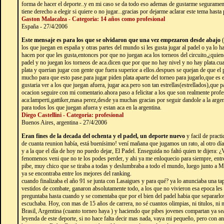
forma de hacer el deporte..y en mi caso se da todo eso ademas de gustarme segurame
tiene derecho a elegir si quiere o no jugar...gracias por dejarme aclarar este tema hasta
Gaston Malacalza - Categoria: 14 años como profesional
España - 27/4/2006
Este mensaje es para los que se olvidaron que una vez empezaron desde abajo
(
los que juegan en españa y otras partes del mundo si les gusta jugar al padel o ya lo ha
hacen por que les gusta,entonces por que no juegan aca los torneos del circuito,¿quiene
padel y no juegan los torneos de aca.dicen que por que no hay nivel y no hay plata.cu
plata y querian jugar con gente que fuera superior a ellos.despues se quejan de que el
mucho para que esto pase.para jugar piden plata aparte del torneo para jugarlo,que es
gustaria ver a los que juegan afuera, jugar aca.pero son tan estrellas(estrellados),que p
ocacion seguire con mi comentario.ahora paso a felicitar a los que son realmente profe
aca:lamperti,gattiker,masa perez,desde ya muchas gracias por seguir dandole a la arge
para todos los que juegan afuera y estan aca en la argentina.
Diego Castellini - Categoria: profesional
Buenos Aires, argentina - 27/4/2006
Eran fines de la decada del ochenta y el padel, un deporte nuevo
y facil de practi
de cuanta reunion había, está buenísimo! vení mañana que jugamos un rato, al otro d
y a la que el día de hoy no puedo dejar, El Padel. Enseguida no faltó quien te dijera: ¿
fenomenos veni que no te los podes perder, y ahi ya me enloquecio para siempre, ent
pibe, muy chico que se tiraba a todas y deslumbraba a todo el mundo, luego junto a Ma
ya se encontraba entre los mejores del ranking.
cuando finalizaba el año 91 se junta con Lasaigues y para qué? ya lo anunciaba una t
vestidos de combate, ganaron absolutamente todo, a los que no vivieron esa epoca le
preguntaba hasta cuando y se comentaba que por el bien del padel habia que separarlo
escuchaba. Hoy, con mas de 15 años de carrera, no sé cuantos olimpias, ni titulos, ni
Brasil, Argentina (cuanto torneo haya ) y haciendo que pibes jovenes compartan ya s
leyenda de este deporte, si no hace falta decir mas nada, vaya mi pequeño, pero con