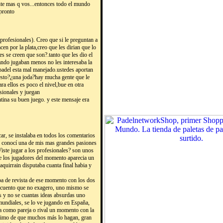
nte mas q vos...entonces todo el mundo
 pronto
profesionales). Creo que si le preguntan a
cen por la plata,creo que les dirian que lo
s se creen que son?.tanto que les dio el
ando jugaban menos no les interesaba la
 padel esta mal manejado.ustedes aportan
 esto?¿una joda?hay mucha gente que le
ara ellos es poco el nivel,bue en otra
sionales y juegan
ntina su buen juego. y este mensaje era
car, se instalaba en todos los comentarios
ía conocí una de mis mas grandes pasiones
Viste jugar a los profesionales? son unos
re los jugadores del momento aparecia un
quirrain disputaba cuanta final habia y
apa de revista de ese momento con los dos
s cuento que no exagero, uno mismo se
s y no se cuantas ideas absurdas uno
 mundiales, se lo ve jugando en España,
ea como pareja o rival un momento con la
 animo de que muchos más lo hagan, gran