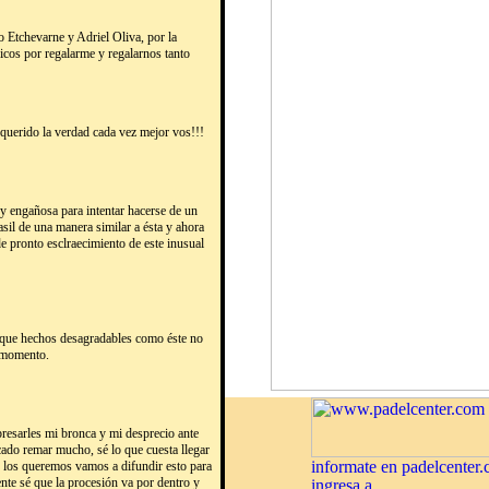
 Etchevarne y Adriel Oliva, por la
hicos por regalarme y regalarnos tanto
querido la verdad cada vez mejor vos!!!
y engañosa para intentar hacerse de un
sil de una manera similar a ésta y ahora
e pronto esclraecimiento de este inusual
que hechos desagradables como éste no
l momento.
presarles mi bronca y mi desprecio ante
ocado remar mucho, sé lo que cuesta llegar
ue los queremos vamos a difundir esto para
te sé que la procesión va por dentro y