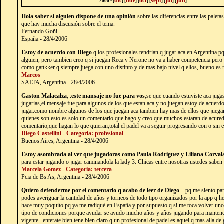
dic
nov
oct
sept
jul
jun
2000 • [
]
[
]
[
]
[
]
[
]
[
]
Hola saber si alguien dispone de una opinión
sobre las diferencias entre las paleta
que hay mucha discusión sobre el tema.
Fernando Goñi
España - 28/4/2006
Estoy de acuerdo con Diego
q los profesionales tendrian q jugar aca en Argentina p
alguien, pero tambien creo q si juegan Reca y Nerone no va a haber competencia pero 
como gattkker q siempre juega con uno distinto y de mas bajo nivel q ellos, bueno es 
Marcos
SALTA, Argentina - 28/4/2006
Gaston Malacalza, .este mansaje no fue para vos
,se que cuando estuviste aca jugas
jugarias,el mensaje fue para algunos de los que estan aca y no juegan.estoy de acuer
jugar.como nombre algunos de los que juegan aca tambien hay mas de ellos que juega
quienes son.esto es solo un comentario que hago y creo que muchos estaran de acuredo
comentario,que hagan lo que quieran,total el padel va a seguir progresando con o sin e
Diego Castellini - Categoria: profesional
Buenos Aires, Argentina - 28/4/2006
Estoy asombrada al ver que jugadoras como Paula Rodriguez y Liliana Corval
para estar jugando o jugar caminandola la lady 3. Chicas entre nosotras ustedes sabe
Marcela Gomez - Categoria: tercera
Pcia de Bs As, Argentina - 28/4/2006
Quiero defenderme por el comentario q acabo de leer de Diego
....pq me siento pa
podes averiguar la cantidad de años y torneos de todo tipo organizados por la app q h
hace muy poquito pq ya me radiqué en España y por supuesto q si me toca volver unos
tipo de condiciones porque ayudar se ayudo mucho años y años jugando para mantener 
vigente...enterate bien tene bien claro q un profesional de padel es aquel q mas alla de 