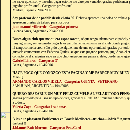
no saber quien son y hacerles pagar esto no me dare por vencido; gracias padelcenter
jugador profesional - Categoria: profesional
Madrid, España - 20/4/2006
Soy profesor de de paddle desde el año 90
. Debería aparecer una bolsa de trabajo p
aparezcan ofertas de trabajo para nosotros
juan manuel villaverde - Categoria: primera
Buenos Aires, Argentina - 20/4/2006
Busco algun club que me quiera esponsorear
, sé que tengo talento para el padel y
muy agresivo, sé que puedo llegar lejos pero lamentablemente en el club donde juego n
ni tampoco me la creo, sólo pido que alguien me de una oportunidad. gracias por tod
gustaría contactarme con Federico Quiles, sé que está jugando primera, jugué con el 
contacto de el si alguien sabe en que club juega que me pasen el dato, desde ya le agr
Gabriel Linares - Categoria: 3ª
Bs As, Argentina - 19/4/2006
HACE POCO QUE CONOZCO ESTA PAGINA Y ME PARECE MUY BUEN
MARQ...
ARMANDO CARLOS VIDELA - Categoria: QUINTA - VETERANO
SAN JUAN, ARGENTINA - 19/4/2006
QUIERO DESEARLE UN MUY FELIZ CUMPLE AL PELADITOOO PEN
gracias por todo pela...sos un tipo de diez, gracias y GRACIAS! muchos saludos y qu
a todos...
Valeria Zoya - Categoria: 1ra damas
Bs As, Argentina - 19/4/2006
A los que plagiaron Padelcenter en Brasil: Mediocres...truchos....ladris
!! Aguant
the best !!
J.Manuel Ruiz Moreno - Categoria: Pro..Gord