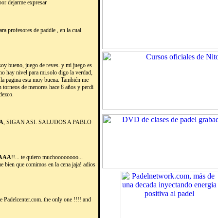
 por dejarme expresar
ara profesores de paddle , en la cual
 soy bueno, juego de reves. y mi juego es
o hay nivel para mi.solo digo la verdad,
o la pagina esta muy buena. También me
en torneos de menores hace 8 años y perdi
adezco.
A
, SIGAN ASI. SALUDOS A PABLO
SAAA
!!... te quiero muchoooooooo...
e bien que comimos en la cena jaja! adios
e Padelcenter.com..the only one !!!! and