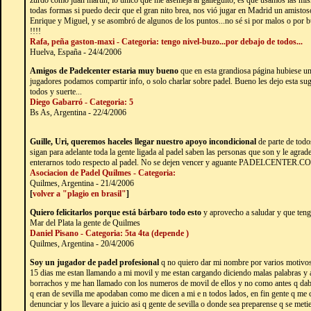
zurdo como juan martin, lo unico que me asemeja al galleguito, es que usamos las mismas
todas formas si puedo decir que el gran nito brea, nos vió jugar en Madrid un amisto
Enrique y Miguel, y se asombró de algunos de los puntos...no sé si por malos o por b
!!!!
Rafa, peña gaston-maxi - Categoria: tengo nivel-buzo...por debajo de todos...
Huelva, España - 24/4/2006
Amigos de Padelcenter estaria muy bueno
que en esta grandiosa página hubiese un
jugadores podamos compartir info, o solo charlar sobre padel. Bueno les dejo esta sug
todos y suerte...
Diego Gabarró - Categoria: 5
Bs As, Argentina - 22/4/2006
Guille, Uri, queremos haceles llegar nuestro apoyo incondicional
de parte de todo
sigan para adelante toda la gente ligada al padel saben las personas que son y le agra
enterarnos todo respecto al padel. No se dejen vencer y aguante PADELCENTER.
Asociacion de Padel Quilmes - Categoria:
Quilmes, Argentina - 21/4/2006
[
volver a "plagio en brasil"
]
Quiero felicitarlos porque está bárbaro todo esto
y aprovecho a saludar y que tenga
Mar del Plata la gente de Quilmes
Daniel Pisano - Categoria: 5ta 4ta (depende )
Quilmes, Argentina - 20/4/2006
Soy un jugador de padel profesional
q no quiero dar mi nombre por varios motivos
15 dias me estan llamando a mi movil y me estan cargando diciendo malas palabras y 
borrachos y me han llamado con los numeros de movil de ellos y no como antes q d
q eran de sevilla me apodaban como me dicen a mi e n todos lados, en fin gente q me c
denunciar y los llevare a juicio asi q gente de sevilla o donde sea preparense q se me