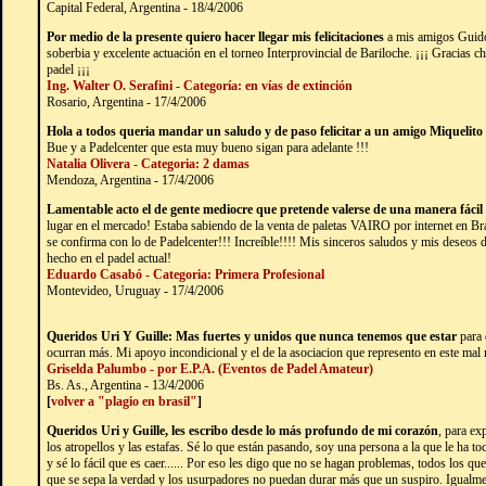
Capital Federal, Argentina - 18/4/2006
Por medio de la presente quiero hacer llegar mis felicitaciones
a mis amigos Guido
soberbia y excelente actuación en el torneo Interprovincial de Bariloche. ¡¡¡ Gracias c
padel ¡¡¡
Ing. Walter O. Serafini - Categoría: en vías de extinción
Rosario, Argentina - 17/4/2006
Hola a todos queria mandar un saludo y de paso felicitar a un amigo Miquelito
Bue y a Padelcenter que esta muy bueno sigan para adelante !!!
Natalia Olivera - Categoria: 2 damas
Mendoza, Argentina - 17/4/2006
Lamentable acto el de gente mediocre que pretende valerse de una manera fácil
lugar en el mercado! Estaba sabiendo de la venta de paletas VAIRO por internet en Bra
se confirma con lo de Padelcenter!!! Increíble!!!! Mis sinceros saludos y mis deseos d
hecho en el padel actual!
Eduardo Casabó - Categoria: Primera Profesional
Montevideo, Uruguay - 17/4/2006
Queridos Uri Y Guille: Mas fuertes y unidos que nunca tenemos que estar
para 
ocurran más. Mi apoyo incondicional y el de la asociacion que represento en este ma
Griselda Palumbo - por E.P.A. (Eventos de Padel Amateur)
Bs. As., Argentina - 13/4/2006
[
volver a "plagio en brasil"
]
Queridos Uri y Guille, les escribo desde lo más profundo de mi corazón
, para ex
los atropellos y las estafas. Sé lo que están pasando, soy una persona a la que le ha t
y sé lo fácil que es caer...... Por eso les digo que no se hagan problemas, todos los q
que se sepa la verdad y los usurpadores no puedan durar más que un suspiro. Igualmen