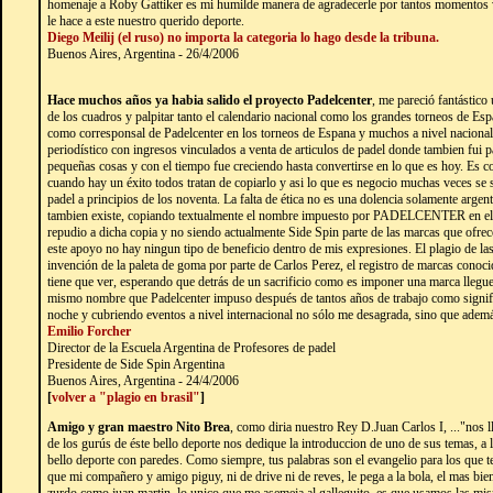
homenaje a Roby Gattiker es mi humilde manera de agradecerle por tantos momentos vi
le hace a este nuestro querido deporte.
Diego Meilij (el ruso) no importa la categoria lo hago desde la tribuna.
Buenos Aires, Argentina - 26/4/2006
Hace muchos años ya habia salido el proyecto Padelcenter
, me pareció fantástico
de los cuadros y palpitar tanto el calendario nacional como los grandes torneos de Es
como corresponsal de Padelcenter en los torneos de Espana y muchos a nivel naciona
periodístico con ingresos vinculados a venta de articulos de padel donde tambien fui par
pequeñas cosas y con el tiempo fue creciendo hasta convertirse en lo que es hoy. Es 
cuando hay un éxito todos tratan de copiarlo y asi lo que es negocio muchas veces se 
padel a principios de los noventa. La falta de ética no es una dolencia solamente arge
tambien existe, copiando textualmente el nombre impuesto por PADELCENTER en el
repudio a dicha copia y no siendo actualmente Side Spin parte de las marcas que ofrece
este apoyo no hay ningun tipo de beneficio dentro de mis expresiones. El plagio de las
invención de la paleta de goma por parte de Carlos Perez, el registro de marcas conoci
tiene que ver, esperando que detrás de un sacrificio como es imponer una marca llegue a 
mismo nombre que Padelcenter impuso después de tantos años de trabajo como signifi
noche y cubriendo eventos a nivel internacional no sólo me desagrada, sino que adem
Emilio Forcher
Director de la Escuela Argentina de Profesores de padel
Presidente de Side Spin Argentina
Buenos Aires, Argentina - 24/4/2006
[
volver a "plagio en brasil"
]
Amigo y gran maestro Nito Brea
, como diria nuestro Rey D.Juan Carlos I, ..."nos ll
de los gurús de éste bello deporte nos dedique la introduccion de uno de sus temas, a la
bello deporte con paredes. Como siempre, tus palabras son el evangelio para los que t
que mi compañero y amigo piguy, ni de drive ni de reves, le pega a la bola, el mas bien 