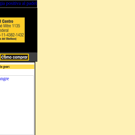
o por: