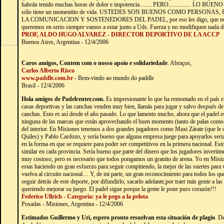
habrán tenido muchas horas de dolor e impotencia........ PERO............... LO BU
sólo tiene un momentito de vida. USTEDES SON BUENOS COMO PERSONA
LA COMUNICACION Y SOSTENEDORES DEL PADEL, por eso les digo, que no se 
queremos en serio siempre vamos a estar junto a Uds. Fuerza y no modifiquen nada de 
PROF, ALDO HUGO ALVAREZ - DIRECTOR DEPORTIVO DE LA ACCP
Buenos Aires, Argentina - 12/4/2006
Caros amigos, Contem com o nosso apoio e solidariedade
. Abraços,
Carlos Alberto Risco
www.paddle.com.br
- Bem-vindo ao mundo do paddle
Brasil - 12/4/2006
Hola amigos de Padelcenter.com.
Es impresionante lo que ha remontado en el país el
casas deportivas y las canchas venden muy bien, llamás para jugar y salvo después de 
canchas. Esto es así desde el año pasado. Lo que lamento mucho, ahora que el padel 
ninguna de las marcas que están aprovechando el buen momento (tanto de palas como
del interior. En Misiones tenemos a dos grandes jugadores como Maxi Zárate (que le d
Quiles) y Pablo Cardozo, y sería bueno que alguna empresa juege para apoyarlos seri
en la forma en que se requiere para poder ser competitivos en la primera nacional. Est
similar en cada provincia. Sería bueno que parte del dinero que los jugadores invertim
muy costoso, pero es necesario que todos pongamos un granito de arena. Yo en Misi
estas haciendo un gran esfuerzo para seguir compitiendo, la mejor de las suertes para 
vuelva al circuito nacional.... Y, de mi parte, un gran reconocimiento para todos los qu
seguir detrás de este deporte, por difundirlo, sacarlo adelante,por traer más gente a las
queriendo mejorar su juego. El padel sigue porque la gente le pone puro corazón!!!
Federico Ullrich - Categoria: ya le pego a la pelota
Posadas - Misiones, Argentina - 12/4/2006
Estimados Guillermo y Uri, espero pronto resuelvan esta situación de plagio
. D