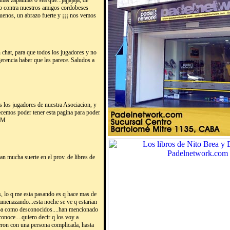
 zapatillas o sea que...jajjajaja, de
so contra nuestros amigos cordobeses
uenos, un abrazo fuerte y ¡¡¡ nos vemos
 chat, para que todos los jugadores y no
erencia haber que les parece. Saludos a
s los jugadores de nuestra Asociacion, y
decemos poder tener esta pagina para poder
COM
n mucha suerte en el prov. de libres de
, lo q me esta pasando es q hace mas de
amenazando...esta noche se ve q estarian
aba como desconocidos....han mencionado
onoce....quiero decir q los voy a
tieron con una persona complicada, hasta