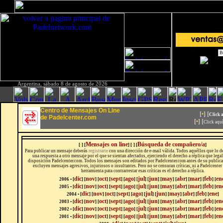
Argentina, sábado 8 de agosto de 2026
Centro de Mensajes On Line
[
•
] [
Click 
de Padelcenter.com
[
•
] [
Click aqu
Mensajes on line
Búsqueda de compañero/a
[
•
] [
] [
•
] [
]
Para publicar un mensaje deberás
registrarte
con una dirección de e-mail válida. Todos aquéllos que lo 
una respuesta a otro mensaje por el que se sientan afectados, ejerciendo el derecho a réplica que leg
disposición Padelcenter.com. Todos los mensajes son editados por Padelcenter.com antes de su publicac
excluyen mensajes agresivos, injuriosos o insultantes. Pero no se censuran críticas, ni a Padelcenter 
herramienta para contrarrestar esas críticas es el derecho a réplica.
dic
nov
oct
sept
ago
jul
jun
may
abr
mar
feb
en
2006 • [
] [
] [
] [
] [
] [
] [
] [
] [
] [
] [
] [
dic
nov
oct
sept
ago
jul
jun
may
abr
mar
feb
en
2005 • [
] [
] [
] [
] [
] [
] [
] [
] [
] [
] [
] [
dic
nov
oct
sept
ago
jul
jun
may
abr
feb
ene
2004 • [
] [
]
[
]
[
]
[
]
[
]
[
]
[
]
[
]
[
]
[
]
dic
nov
oct
sept
ago
jul
jun
may
abr
mar
feb
en
2003 • [
]
[
]
[
]
[
]
[
]
[
]
[
]
[
]
[
]
[
]
[
]
[
dic
nov
oct
sept
ago
jul
jun
may
abr
mar
feb
en
2002 • [
]
[
]
[
]
[
]
[
]
[
]
[
]
[
]
[
]
[
]
[
]
[
dic
nov
oct
sept
ago
jul
jun
may
abr
mar
feb
en
2001 • [
]
[
]
[
]
[
]
[
]
[
]
[
]
[
]
[
]
[
]
[
]
[