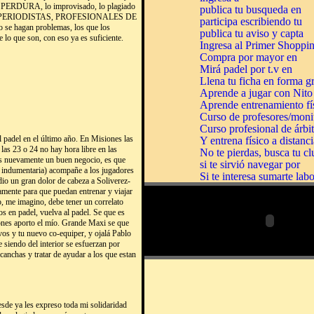
ENO PERDURA, lo improvisado, lo plagiado
S, PERIODISTAS, PROFESIONALES DE
hagan problemas, los que los
lo que son, con eso ya es suficiente.
 padel en el último año. En Misiones las
las 23 o 24 no hay hora libre en las
es nuevamente un buen negocio, es que
 indumentaria) acompañe a los jugadores
io un gran dolor de cabeza a Soliverez-
amente para que puedan entrenar y viajar
o, me imagino, debe tener un correlato
os en padel, vuelva al padel. Se que es
ones aporto el mío. Grande Maxi se que
vos y tu nuevo co-equiper, y ojalá Pablo
e siendo del interior se esfuerzan por
 canchas y tratar de ayudar a los que estan
esde ya les expreso toda mi solidaridad