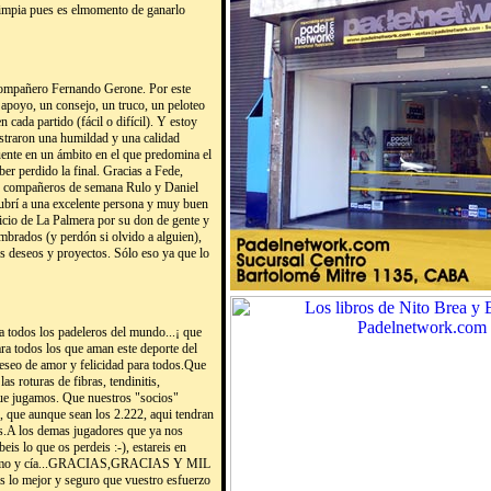
limpia pues es elmomento de ganarlo
compañero Fernando Gerone. Por este
 apoyo, un consejo, un truco, un peloteo
 cada partido (fácil o difícil). Y estoy
straron una humildad y una calidad
ente en un ámbito en el que predomina el
er perdido la final. Gracias a Fede,
os compañeros de semana Rulo y Daniel
brí a una excelente persona y muy buen
ricio de La Palmera por su don de gente y
mbrados (y perdón si olvido a alguien),
os deseos y proyectos. Sólo eso ya que lo
 todos los padeleros del mundo...¡ que
ra todos los que aman este deporte del
deseo de amor y felicidad para todos.Que
s roturas de fibras, tendinitis,
 que jugamos. Que nuestros "socios"
 no, que aunque sean los 2.222, aqui tendran
s.A los demas jugadores que ya nos
is lo que os perdeis :-), estareis en
illermo y cía...GRACIAS,GRACIAS Y MIL
 lo mejor y seguro que vuestro esfuerzo