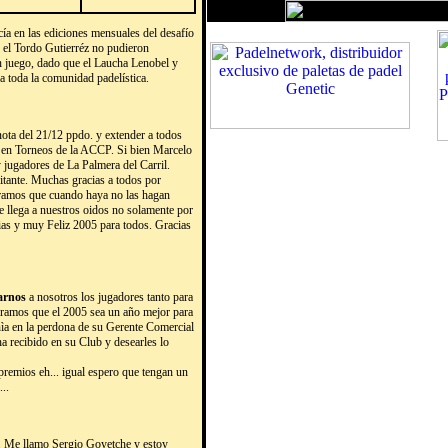
ía en las ediciones mensuales del desafío
y el Tordo Gutierréz no pudieron
n juego, dado que el Laucha Lenobel y
 a toda la comunidad padelística.
nota del 21/12 ppdo. y extender a todos
o en Torneos de la ACCP. Si bien Marcelo
 jugadores de La Palmera del Carril.
itante. Muchas gracias a todos por
eramos que cuando haya no las hagan
llega a nuestros oidos no solamente por
acias y muy Feliz 2005 para todos. Gracias
sarnos
a nosotros los jugadores tanto para
peramos que el 2005 sea un año mejor para
nìa en la perdona de su Gerente Comercial
ha recibido en su Club y desearles lo
 premios eh... igual espero que tengan un
..
. Me llamo Sergio Goyetche y estoy