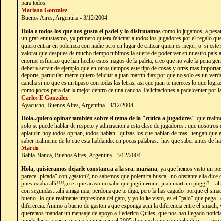
para todos.
Mariana Gonzalez
Buenos Aires, Argentina - 3/12/2004
Hola a todos los que nos gusta el padel y lo disfrutamos
como lo jugamos, a pesar
un gran entusiasmo, yo primero quiero felicitar a todos los jugadores por el regalo qu
quiero entrar en polemica con nadie pero en lugar de criticar quien es mejor, o si est
valorar que despues de mucho tiempo tubimos la suerte de poder ver en nuestro pais a 
enorme esfuerzo que han hecho estos magos de la paleta, creo que no vale la pena ge
deberia servir de ejemplo que en otros tiempos este tipo de cosas y otras mas importa
deporte, particular mente quiero felicitar a juan martin diaz por que no solo es un ver
cancha si no que es un tipaso con todas las letras, asi que juan te mereces lo que log
como pocos para dar lo mejor dentro de una cancha. Felicitaciones a padelcenter por l
Carlos E González
Ayacucho, Buenos Aires, Argentina - 3/12/2004
Hola..quiero opinar también sobre el tema de la "crítica a jugadores"
que realme
solo se puede hablar de respeto y admiracion a esta clase de jugadores.. que nosotros
aplaudir..hoy todos opinan, todos hablan.. quizas los que hablan de mas.. tengan que e
saber realmente de lo que esta hablando..en pocas palabras.. hay que saber antes de ha
Martin
Bahia Blanca, Buenos Aires, Argentina - 3/12/2004
Hola, quisieramos dejarle constancia a la sra. mariana
, ya que hemos visto un pos
parece "picada" con ¿gaston?, no sabemos que polemica busca...no obstante ella dice 
pues estaba alli!!!!¿o es que acaso no sabe que jugó nerone, juan martin o poggi?....aho
con segundas...ahí amiga mia, perdona que te diga, pero la has cagado, porque el smac
bueno...lo que realmente impresiona del gato, y yo lo he visto, es el "palo" que pega...
diferencia. Animo a bueno de gaston a que exponga aqui la diferencia entre el smach,
queremos mandar un mensaje de apoyo a Federico Quiles, que nos han llegado noticias
puede llegar a ser, y que va a jugar para el 2005 dios mediante con godo diaz...¡¡¡ ese 