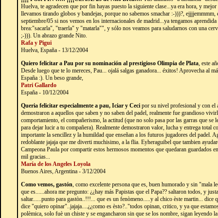
Huelva, te agradecen que por fin hayas puesto la siguiente clase...ya era hora, y mejor
llevamos tirando globos y bandejas, porque no sabemos smachar :-)))?, ejjjjemmmm, 
septiembre/05 si nos vemos en los internacionales de madrid...ya tengamos aprendida l
brea:"sacarla", "traerla" y "matarla"", y sólo nos veamos para saludarnos con una cer
;-))). Un abrazo grande Nito.
Rafa y Pigui
Huelva, España - 13/12/2004
Quiero felicitar a Pau por su nominación al prestigioso Olimpia de Plata
, este añ
Desde luego que te lo mereces, Pau... ojalá salgas ganadora... éxitos! Aprovecha al 
España :). Un beso grande,
Patri Gallardo
España - 10/12/2004
Queria felicitar especialmente a pau, Iciar y Ceci
por su nivel profesional y con el
demostraron a aquellos que saben y no saben del padel, realmente fue grandioso vivirlo
comportamiento, el compañerismo, la actitud (que no solo pasa por las garras que se
para dejar lucir a tu compañera). Realmente demostraron valor, lucha y entrega tota
importante la sencillez y la humildad que enseñan a los futuros jugadores del padel. A
redoblante jajaja que me diverti muchisimo, a la flia. Eyheraguibel que tambien ayudar
Campeona Paula por compartir estos hermosos momentos que quedaran guardados en 
mil gracias...
María de los Angeles Loyola
Buenos Aires, Argentina - 3/12/2004
Como vemos, gastón
, como excelente persona que es, buen humorado y sin "mala le
que es......ahora me pregunto: ¿¿hay más Papistas que el Papa?? saltaron todos, y jus
saltar......punto para gastòn..!!!... que es un fenòmeno.....y al chico èste martin... dic
dice "quiero opinar"..jajaja....¿¿como es èsto?.."todos opinan, critico, y ya que estam
polèmica, solo fuè un chiste y se engancharon sin que se los nombre, sigan leyendo l