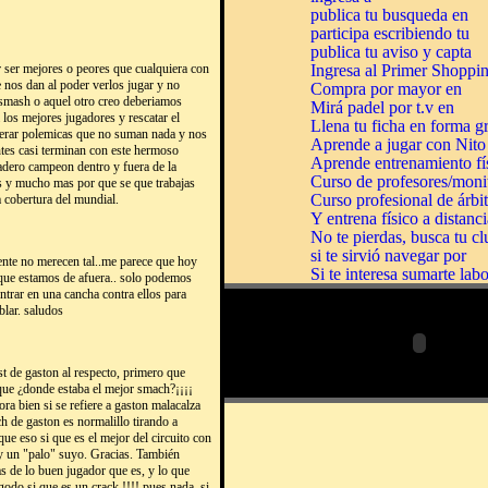
 ser mejores o peores que cualquiera con
e nos dan al poder verlos jugar y no
e smash o aquel otro creo deberiamos
los mejores jugadores y rescatar el
nerar polemicas que no suman nada y nos
ntes casi terminan con este hermoso
dadero campeon dentro y fuera de la
ras y mucho mas por que se que trabajas
a cobertura del mundial.
nte no merecen tal..me parece que hoy
 que estamos de afuera.. solo podemos
ntrar en una cancha contra ellos para
blar. saludos
t de gaston al respecto, primero que
que ¿donde estaba el mejor smach?¡¡¡¡
ra bien si se refiere a gaston malacalza
h de gaston es normalillo tirando a
que eso si que es el mejor del circuito con
 y un "palo" suyo. Gracias. También
 de lo buen jugador que es, y lo que
godo si que es un crack !!!! pues nada, si