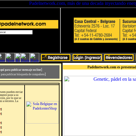
Padelnetwork.com es presentad
]
aquí para publicar mensaje on line
]
í para publicar búsqueda de compañero
deseen pueden enviar
almente pone a su
ión, por lo que se
ni a terceros. La
e
]
e
]
e
]
e
]
e
]