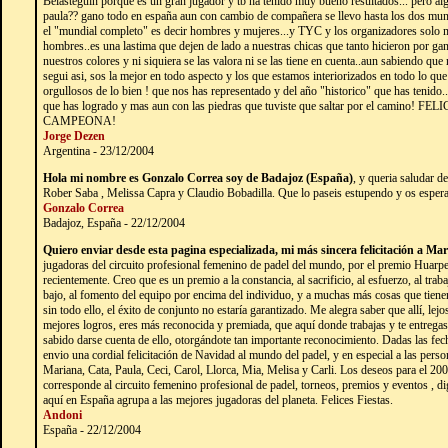
Belasteguin porque es un gran jugador y tb ha tenido muy bueno resultados... pero algu
paula?? gano todo en españa aun con cambio de compañera se llevo hasta los dos mund
el "mundial completo" es decir hombres y mujeres...y TYC y los organizadores solo 
hombres..es una lastima que dejen de lado a nuestras chicas que tanto hicieron por gan
nuestros colores y ni siquiera se las valora ni se las tiene en cuenta..aun sabiendo que
segui asi, sos la mejor en todo aspecto y los que estamos interiorizados en todo lo q
orgullosos de lo bien ! que nos has representado y del año "historico" que has tenido..
que has logrado y mas aun con las piedras que tuviste que saltar por el camin
CAMPEONA!
Jorge Dezen
Argentina - 23/12/2004
Hola mi nombre es Gonzalo Correa soy de Badajoz (España)
, y queria saludar d
Rober Saba , Melissa Capra y Claudio Bobadilla. Que lo paseis estupendo y os espe
Gonzalo Correa
Badajoz, España - 22/12/2004
Quiero enviar desde esta pagina especializada, mi más sincera felicitación a Ma
jugadoras del circuito profesional femenino de padel del mundo, por el premio Huarp
recientemente. Creo que es un premio a la constancia, al sacrificio, al esfuerzo, al trab
bajo, al fomento del equipo por encima del individuo, y a muchas más cosas que tiene
sin todo ello, el éxito de conjunto no estaría garantizado. Me alegra saber que allí, l
mejores logros, eres más reconocida y premiada, que aquí donde trabajas y te entregas 
sabido darse cuenta de ello, otorgándote tan importante reconocimiento. Dadas las fech
envio una cordial felicitación de Navidad al mundo del padel, y en especial a las per
Mariana, Cata, Paula, Ceci, Carol, Llorca, Mia, Melisa y Carli. Los deseos para el 200
corresponde al circuito femenino profesional de padel, torneos, premios y eventos , di
aquí en España agrupa a las mejores jugadoras del planeta. Felices Fiestas.
Andoni
España - 22/12/2004