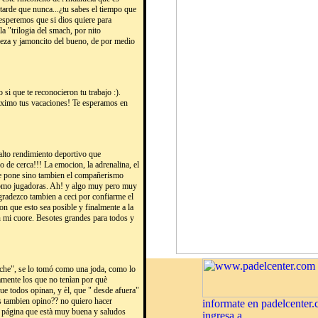
 tarde que nunca...¿tu sabes el tiempo que
esperemos que si dios quiere para
a "trilogia del smach, por nito
veza y jamoncito del bueno, de por medio
o si que te reconocieron tu trabajo :).
máximo tus vacaciones! Te esperamos en
 alto rendimiento deportivo que
 de cerca!!! La emocion, la adrenalina, el
 le pone sino tambien el compañerismo
l como jugadoras. Ah! y algo muy pero muy
gradezco tambien a ceci por confiarme el
on que esto sea posible y finalmente a la
mi cuore. Besotes grandes para todos y
che", se lo tomó como una joda, como lo
tamente los que no tenìan por què
e que todos opinan, y èl, que " desde afuera"
os tambien opino?? no quiero hacer
a página que està muy buena y saludos