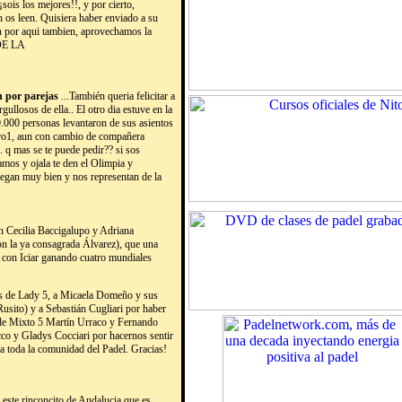
ois los mejores!!, y por cierto,
 os leen. Quisiera haber enviado a su
en por aqui tambien, aprovechamos la
SDE LA
n por parejas
...También queria felicitar a
sos de ella.. El otro dia estuve en la
.000 personas levantaron de sus asientos
 nro1, aun con cambio de compañera
. q mas se te puede pedir?? si sos
os y ojala te den el Olimpia y
egan muy bien y nos representan de la
n Cecilia Baccigalupo y Adriana
con la ya consagrada Álvarez), que una
, con Iciar ganando cuatro mundiales
 de Lady 5, a Micaela Domeño y sus
sito) y a Sebastián Cugliari por haber
de Mixto 5 Martín Urraco y Fernando
co y Gladys Cocciari por hacernos sentir
a toda la comunidad del Padel. Gracias!
este rinconcito de Andalucia que es