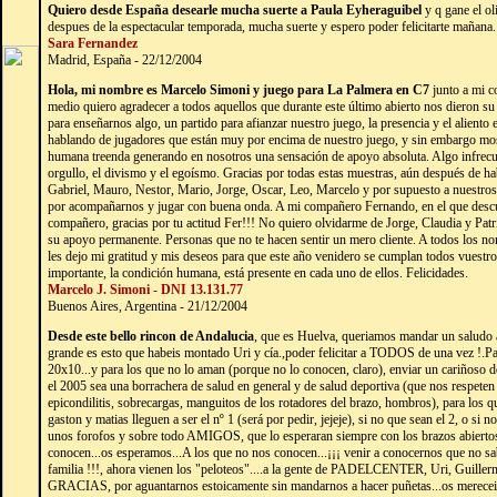
Quiero desde España desearle mucha suerte a Paula Eyheraguibel
y q gane el o
despues de la espectacular temporada, mucha suerte y espero poder felicitarte mañana.
Sara Fernandez
Madrid, España - 22/12/2004
Hola, mi nombre es Marcelo Simoni y juego para La Palmera en C7
junto a mi 
medio quiero agradecer a todos aquellos que durante este último abierto nos dieron su
para enseñarnos algo, un partido para afianzar nuestro juego, la presencia y el aliento en
hablando de jugadores que están muy por encima de nuestro juego, y sin embargo mo
humana treenda generando en nosotros una sensación de apoyo absoluta. Algo infrecu
orgullo, el divismo y el egoísmo. Gracias por todas estas muestras, aún después de hab
Gabriel, Mauro, Nestor, Mario, Jorge, Oscar, Leo, Marcelo y por supuesto a nuestr
por acompañarnos y jugar con buena onda. A mi compañero Fernando, en el que descu
compañero, gracias por tu actitud Fer!!! No quiero olvidarme de Jorge, Claudia y Pat
su apoyo permanente. Personas que no te hacen sentir un mero cliente. A todos los no
les dejo mi gratitud y mis deseos para que este año venidero se cumplan todos vuestr
importante, la condición humana, está presente en cada uno de ellos. Felicidades.
Marcelo J. Simoni - DNI 13.131.77
Buenos Aires, Argentina - 21/12/2004
Desde este bello rincon de Andalucia
, que es Huelva, queriamos mandar un saludo a
grande es esto que habeis montado Uri y cía.,poder felicitar a TODOS de una vez !.Pa
20x10...y para los que no lo aman (porque no lo conocen, claro), enviar un cariñoso 
el 2005 sea una borrachera de salud en general y de salud deportiva (que nos respeten la
epicondilitis, sobrecargas, manguitos de los rotadores del brazo, hombros), para los
gaston y matias lleguen a ser el nº 1 (será por pedir, jejeje), si no que sean el 2, o si
unos forofos y sobre todo AMIGOS, que lo esperaran siempre con los brazos abierto
conocen...os esperamos...A los que no nos conocen...¡¡¡ venir a conocernos que no sabe
familia !!!, ahora vienen los "peloteos"....a la gente de PADELCENTER, Uri, Gu
GRACIAS, por aguantarnos estoicamente sin mandarnos a hacer puñetas...os mereceis