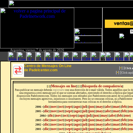
Argentina, viernes 7 de agosto de 2026
Centro de Mensajes On Line
[
•
] [
Click 
de Padelcenter.com
[
•
] [
Click aqu
Mensajes on line
Búsqueda de compañero/a
[
•
] [
] [
•
] [
]
Para publicar un mensaje deberás
registrarte
con una dirección de e-mail válida. Todos aquéllos que lo 
una respuesta a otro mensaje por el que se sientan afectados, ejerciendo el derecho a réplica que leg
disposición Padelcenter.com. Todos los mensajes son editados por Padelcenter.com antes de su publicac
excluyen mensajes agresivos, injuriosos o insultantes. Pero no se censuran críticas, ni a Padelcenter 
herramienta para contrarrestar esas críticas es el derecho a réplica.
dic
nov
oct
sept
ago
jul
jun
may
abr
mar
feb
en
2006 • [
] [
] [
] [
] [
] [
] [
] [
] [
] [
] [
] [
dic
nov
oct
sept
ago
jul
jun
may
abr
mar
feb
en
2005 • [
] [
] [
] [
] [
] [
] [
] [
] [
] [
] [
] [
dic
nov
oct
sept
ago
jul
jun
may
abr
feb
ene
2004 • [
] [
]
[
]
[
]
[
]
[
]
[
]
[
]
[
]
[
]
[
]
dic
nov
oct
sept
ago
jul
jun
may
abr
mar
feb
en
2003 • [
]
[
]
[
]
[
]
[
]
[
]
[
]
[
]
[
]
[
]
[
]
[
dic
nov
oct
sept
ago
jul
jun
may
abr
mar
feb
en
2002 • [
]
[
]
[
]
[
]
[
]
[
]
[
]
[
]
[
]
[
]
[
]
[
dic
nov
oct
sept
ago
jul
jun
may
abr
mar
feb
en
2001 • [
]
[
]
[
]
[
]
[
]
[
]
[
]
[
]
[
]
[
]
[
]
[