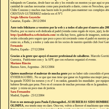
trabajando en Canarias, desde hace un año y los extraño un monton ya que aqui se pr
cantidad de canchas necesarias como para practicarlo a diario, como en Necochea, que
Chihe Conzono y muchos mas hacen todo lo posible para mantener sus complejos abi
CRISTIAN GUTIERREZ todavía sos el Nº1
Sergio Alberto Goyetche
Canarias, España - 28/12/2004
Ante todo felicitaros a vosotros por la web y a todos el año por el nuevo año 20
Huelva, por su nueva web dedicada al padel (venida como regalo de reyes, jeje), la dir
http://padelhuelva.webcindario.com
/ en ella hay foros, galeria de imagenes, notic
recién colocada pero seguro que poco a poco irá creciendo como el padel en nuestro p
como no, a Rafa, y a todos y cada uno de los socios de nuestro querido club José Ga
Fernando
Huelva, España - 27/12/2004
Gracias a la gente que apoyó el master profesional de caballeros
. Marcelo Gorrit
Guernica, Padelcenter.com y la APP, que con esfuerzo organizó el evento.
Mariano Rincón
Buenos Aires, Argentina - 26/12/2004
Quiero manifestar el malestar de mucha gente
por no haber sido concedido el pr
EYHERAGUIBEL. No se que que mas tiene que ganar en Argentina una mujer para ga
ha ganado TODO los torneos y es nº 1 en rankin, ganando los mundiales por equipos 
hubiese llevado,que pena. Pero en el corazon de muchas personas ella es la ganadora.
mejor y exista un poco mas de justicia.
Sara Fernandez
Madrid, España - 25/12/2004
Este es un mensaje para Paula Eyheraguibel...SI HUBIERAS SIDO HO
OLIMPIA
, eso tenelo muy en claro. Otra vez, volvio a florecer el machismo que reina