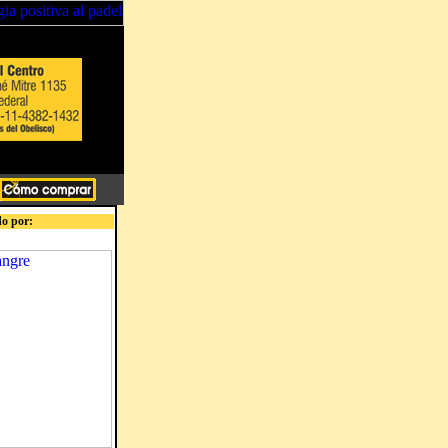
o por: