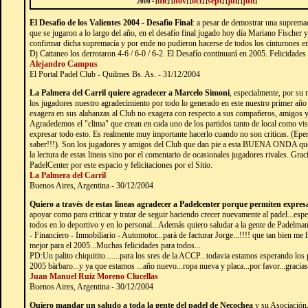
dic
nov
oct
sept
jul
jun
2000 • [
]
[
]
[
]
[
]
[
]
[
]
El Desafìo de los Valientes 2004 - Desafìo Final
: a pesar de demostrar una supremac
que se jugaron a lo largo del año, en el desafío final jugado hoy día Mariano Fischer 
confirmar dicha supremacía y por ende no pudieron hacerse de todos los cinturones e
Dj Cattaneo los derrotaron 4-6 / 6-0 / 6-2. El Desafío continuará en 2005. Felicidades
Alejandro Campus
El Portal Padel Club - Quilmes Bs. As. - 31/12/2004
La Palmera del Carril quiere agradecer a Marcelo Simoni
, especialmente, por su 
los jugadores nuestro agradecimiento por todo lo generado en este nuestro primer añ
exagera en sus alabanzas al Club no exagera con respecto a sus compañeros, amigos y
Agradedemos el "clima" que crean en cada uno de los partidos tanto de local como vis
expresar todo esto. Es realmente muy importante hacerlo cuando no son criticas. (Ep
saber!!!). Son los jugadores y amigos del Club que dan pie a esta BUENA ONDA que 
la lectura de estas lineas sino por el comentario de ocasionales jugadores rivales. Gr
PadelCenter por este espacio y felicitaciones por el Sitio.
La Palmera del Carril
Buenos Aires, Argentina - 30/12/2004
Quiero a través de estas lìneas agradecer a Padelcenter porque permiten expre
apoyar como para criticar y tratar de seguir haciendo crecer nuevamente al padel...es
todos en lo deportivo y en lo personal...Además quiero saludar a la gente de Padelma
- Financiero - Inmobiliario - Automotor...parà de facturar Jorge...!!!! que tan bien me 
mejor para el 2005...Muchas felicidades para todos...
PD:Un palito chiquitito.......para los sres de la ACCP...todavia estamos esperando los
2005 bàrbaro...y ya que estamos ...año nuevo...ropa nueva y placa...por favor...gracias.
Juan Manuel Ruiz Moreno Clucellas
Buenos Aires, Argentina - 30/12/2004
Quiero mandar un saludo a toda la gente del padel de Necochea
y su Asociación