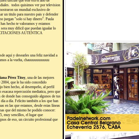
ien discute que este era el año de
iales. todos quisimos ver por television
mostraron un mundial exclusivo de
ar un titulo para nuestro pais y defender
 no juegan "solo si hay dinero". Paula
ue has hecho te valoramos y estamos
 sera muy dificil que puedan igualar lo
o! FELICITACIONES AUTENTICA
esde aqui y desearles una feliz navidad a
ramos a la vuelta, chauuuuuuuuuuu
riana Pérez Titoy
, una de las mejores
e 2004, que le ha sido concedido
ajo bien hecho, al desempeño, al perfil
n esacasa repercusión mediatica, pero que
ejos de donde has conseguido algunos de tus
día a día. Felicito también a los que han
as en las que estamos, desde estas líneas
sonas que del mismo he podido conocer:
5, muy sencillos, el lugar que
gnos de eso, un circuito profesional que