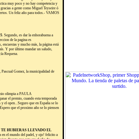
actica muy poco y no hay competencia y
 gracias a gente como Miguel Teyseire ó
ertos. Un feliz año para todos.- VAMOS
05
. Segundo, es dar la enhorabuena a
eccion de la pagina es
ias, encuestas y mucho más, la página está
aís. Y por último mandar un saludo,
rcía Requena.
i, Pascual Gomez, la municipalidad de
emio olimpia a PAULA
nar el premio, cuando esta temporada
y el open...Seguro que en España se lo
 Espero que el proximo año se lo piensen
MBRE TE HUBIERAS LLEVADO EL
 en el mundo del padel, y ojo! felicito a