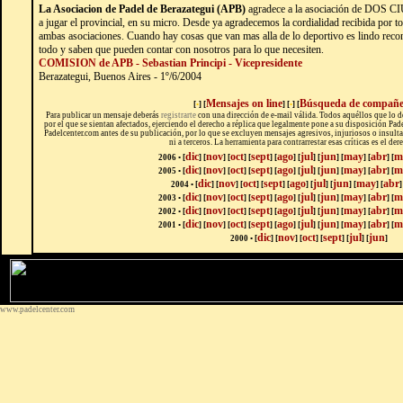
La Asociacion de Padel de Berazategui (APB)
agradece a la asociación de DOS C
a jugar el provincial, en su micro. Desde ya agradecemos la cordialidad recibida por t
ambas asociaciones. Cuando hay cosas que van mas alla de lo deportivo es lindo recon
todo y saben que pueden contar con nosotros para lo que necesiten.
COMISION de APB - Sebastian Principi - Vicepresidente
Berazategui, Buenos Aires - 1º/6/2004
Mensajes on line
Búsqueda de compañe
[
•
] [
] [
•
] [
Para publicar un mensaje deberás
registrarte
con una dirección de e-mail válida. Todos aquéllos que lo 
por el que se sientan afectados, ejerciendo el derecho a réplica que legalmente pone a su disposición Pa
Padelcenter.com antes de su publicación, por lo que se excluyen mensajes agresivos, injuriosos o insultan
ni a terceros. La herramienta para contrarrestar esas críticas es el der
dic
nov
oct
sept
ago
jul
jun
may
abr
m
2006 • [
] [
] [
] [
] [
] [
] [
] [
] [
] [
dic
nov
oct
sept
ago
jul
jun
may
abr
m
2005 • [
] [
] [
] [
] [
] [
] [
] [
] [
] [
dic
nov
oct
sept
ago
jul
jun
may
abr
2004 • [
] [
]
[
]
[
]
[
]
[
]
[
]
[
]
[
]
dic
nov
oct
sept
ago
jul
jun
may
abr
m
2003 • [
]
[
]
[
]
[
]
[
]
[
]
[
]
[
]
[
]
[
dic
nov
oct
sept
ago
jul
jun
may
abr
m
2002 • [
]
[
]
[
]
[
]
[
]
[
]
[
]
[
]
[
]
[
dic
nov
oct
sept
ago
jul
jun
may
abr
m
2001 • [
]
[
]
[
]
[
]
[
]
[
]
[
]
[
]
[
]
[
dic
nov
oct
sept
jul
jun
2000 • [
]
[
]
[
]
[
]
[
]
[
]
www.padelcenter.com