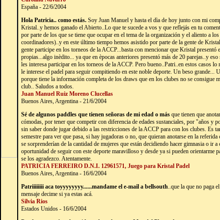
España - 22/6/2004
Hola Patricia.. como estás.
Soy Juan Manuel y hasta el dìa de hoy junto con mi com
Kristal..y hemos ganado el Abierto..Lo que te sucede a vos y que reflejás en tu coment
por parte de los que se tiene que ocupar en el tema de la organización y el aliento a lo
coordinadores)..y en este último tiempo hemos asistido por parte de la gente de Krista
gente participe en los torneos de la ACCP...basta con mencionar que Kristal presentó 
propias...algo inèdito... ya que en èpocas anteriores presentó más de 20 parejas..y es
les interesa participar en los torneos de la ACCP. Pero bueno..Patri..en estos casos lo
le interese el padel para seguir compitiendo en este noble deporte. Un beso grande... U
porque tiene la información completa de los draws que en los clubes no se consigue má
club.. Saludos a todos.
Juan Manuel Ruiz Moreno Clucellas
Buenos Aires, Argentina - 21/6/2004
Sé de algunos paddles que tienen señoras de mi edad o más
que tienen que anota
cómodas, por tener que competir con diferencia de edades sustanciales, por "años y 
sin saber donde jugar debido a las restricciones de la ACCP para con los clubes. Es t
semestre para ver que pasa, si hay jugadoras o no, que quieran anotarse en la referida
se sorprenderían de la cantidad de mujeres que están decidiendo hacer gimnasia o ir a 
oportunidad de seguir con este deporte maravilloso y desde ya si pueden orientarme par
se los agradezco. Atentamente.
PATRICIA FERREIRO D.N.I. 12961571, Juego para Kristal Padel
Buenos Aires, Argentina - 16/6/2004
Patriiiiiiii aca toyyyyyyyy......mandame el e-mail a bellsouth
..que la que no paga el 
mensaje decime si ya estas acá.
Silvia Rios
Estados Unidos - 16/6/2004