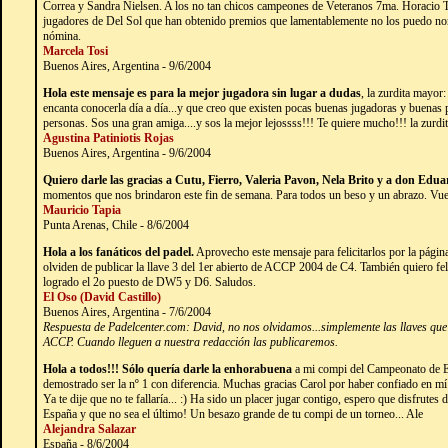
Correa y Sandra Nielsen. A los no tan chicos campeones de Veteranos 7ma. Horacio T
jugadores de Del Sol que han obtenido premios que lamentablemente no los puedo no
nómina.
Marcela Tosi
Buenos Aires, Argentina - 9/6/2004
Hola este mensaje es para la mejor jugadora sin lugar a dudas
, la zurdita mayor:
encanta conocerla día a día...y que creo que existen pocas buenas jugadoras y buenas p
personas. Sos una gran amiga....y sos la mejor lejossss!!! Te quiere mucho!!! la zurdit
Agustina Patiniotis Rojas
Buenos Aires, Argentina - 9/6/2004
Quiero darle las gracias a Cutu, Fierro, Valeria Pavon, Nela Brito y a don Ed
momentos que nos brindaron este fin de semana. Para todos un beso y un abrazo. Vuel
Mauricio Tapia
Punta Arenas, Chile - 8/6/2004
Hola a los fanáticos del padel.
Aprovecho este mensaje para felicitarlos por la págin
olviden de publicar la llave 3 del 1er abierto de ACCP 2004 de C4. También quiero fel
logrado el 2o puesto de DW5 y D6. Saludos.
El Oso (David Castillo)
Buenos Aires, Argentina - 7/6/2004
Respuesta de Padelcenter.com: David, no nos olvidamos...simplemente las llaves que 
ACCP. Cuando lleguen a nuestra redacción las publicaremos.
Hola a todos!!! Sólo quería darle la enhorabuena
a mi compi del Campeonato de 
demostrado ser la nº 1 con diferencia. Muchas gracias Carol por haber confiado en m
Ya te dije que no te fallaría... :) Ha sido un placer jugar contigo, espero que disfrute
España y que no sea el último! Un besazo grande de tu compi de un torneo... Ale
Alejandra Salazar
España - 8/6/2004