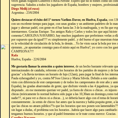
veces ganan Auguste-Gutierrez o Reca-Nerone. Espero que no lo tomes como un com
sugerencia. Saludos a todos los jugadores de España, hombres y mujeres, profesional
Diego Meilij (el ruso)
Argentina - 23/6/2004
Quiero destacar el éxito del 1º torneo Varlion-Davor, en Huelva, España
, con 13
con un excelente tiempo para jugar, con unas gradas y un ambiente padelero de lo mas
jugar y alternar padel, con gente en el bar hasta las 3 de la madrugada, y en fin que es
intentaremos. Gracias Enrique. Tus amigos Rafa y Carlos y todos los que aquí hiciste
comenta CAROLINA NAVARRO, hay muchos jugadores que preferimos verlas a ellas, que
por supuesto que da igual!!!! es simplemente padel...y del bueno el que muestran éstas
es la velocidad de circulación de la bola, lo demás....Yo he visto sacar la bola por tres 
ejemmm...¿te apuntarías conmigo para el mixto aquí en Huelva?, yo corro con los g
CAMPEONA!!!!
Rafa
Huelva, España - 22/6/2004
Me gustaría llamar la atención a quien interese
, de un hecho bastante relevante qu
internacionales de cataluña, referente a los horarios de los partidos de mujeres y de 
gracias" a la lluvia tuvimos un horario de lujo (12am), para jugar la final de los inte
Paula eyheraguibel y yo, contra MºJose Llorca y Maria Silvela. Debido a este cambio e
visto con diferencia de este campeonato y de todos los campeonatos de este año y ante
España), las gradas abarrotadas de gente, que disfruto viendo a las 4 jugadoras, ya qu
disputado...en ese momento querian ver padel, ya fuera de chicos o chicas...es injusto 
chicas (teóricamente lo normal hubiera sido jugar a las 10,30am un domingo,como todas
nadie!!!, ni para ver a chicos ni a chicas...), se debería hacer algo con el tema de hor
constantemente...la semis de chicos fue antes que la nuestra y había poquita gente, a
que las chicas no atraen público??o que los horarios que nos ponen son lamentables?? 
sin lugar a dudas, el problema son los horarios...habría que hacer algo para cambiarlo
tengamos buenos horarios..y que al padel femenino se le trate como merece. Gracias.
Carolina Navarro