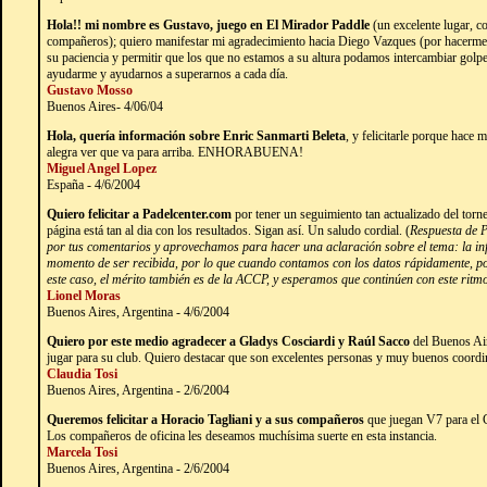
Hola!! mi nombre es Gustavo, juego en El Mirador Paddle
(un excelente lugar, c
compañeros); quiero manifestar mi agradecimiento hacia Diego Vazques (por hacerme
su paciencia y permitir que los que no estamos a su altura podamos intercambiar golp
ayudarme y ayudarnos a superarnos a cada día.
Gustavo Mosso
Buenos Aires- 4/06/04
Hola, quería información sobre Enric Sanmarti Beleta
, y felicitarle porque hace
alegra ver que va para arriba. ENHORABUENA!
Miguel Angel Lopez
España - 4/6/2004
Quiero felicitar a Padelcenter.com
por tener un seguimiento tan actualizado del tor
página está tan al dia con los resultados. Sigan así. Un saludo cordial. (
Respuesta de P
por tus comentarios y aprovechamos para hacer una aclaración sobre el tema: la info
momento de ser recibida, por lo que cuando contamos con los datos rápidamente, po
este caso, el mérito también es de la ACCP, y esperamos que continúen con este ritm
Lionel Moras
Buenos Aires, Argentina - 4/6/2004
Quiero por este medio agradecer a Gladys Cosciardi y Raúl Sacco
del Buenos Air
jugar para su club. Quiero destacar que son excelentes personas y muy buenos coordi
Claudia Tosi
Buenos Aires, Argentina - 2/6/2004
Queremos felicitar a Horacio Tagliani y a sus compañeros
que juegan V7 para el Cl
Los compañeros de oficina les deseamos muchísima suerte en esta instancia.
Marcela Tosi
Buenos Aires, Argentina - 2/6/2004