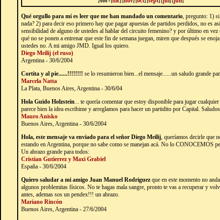
dic
nov
oct
sept
jul
jun
2000 • [
]
[
]
[
]
[
]
[
]
[
]
Qué orgullo para mí es leer que me han mandado un comentario
, pregunto: 1) 
nada? 2) para decir eso primero hay que pagar apuestas de partidos perdidos, no es asi
sensibilidad de alguno de ustedes al hablar del circuito femenino? y por último en vez de
qué no se ponen a entrenar que este fin de semana juegan, miren que después se enoja
ustedes no. A mi amigo JMD. Igual los quiero.
Diego Meilij (el ruso)
Argentina - 30/6/2004
Cortita y al pie......!!!!!!!!
se lo resumieron bien...el mensaje......un saludo grande pa
Marcela Natta
La Plata, Buenos Aires, Argentina - 30/6/04
Hola Guido Holzstein
... te quería comentar que estoy disponible para jugar cualquier 
parece bien la idea escribime y arreglamos para hacer un partidito por Capital. Saludo
Mauro Anisko
Buenos Aires, Argentina - 30/6/2004
Hola, este mensaje va enviado para el señor Diego Meilij
, queríamos decirle que n
estando en Argentina, porque no sabe como se manejan acá. No lo CONOCEMOS pero
Un abrazo grande para todos:
Cristian Gutierrez y Maxi Grabiel
España - 30/6/2004
Quiero saludar a mi amigo Juan Manuel Rodriguez
que en este momento no anda 
algunos problemitas físicos. No te hagas mala sangre, pronto te vas a recuperar y vo
antes, ademas sos un pendex!!! un abrazo.
Mariano Rincón
Buenos Aires, Argentina - 27/6/2004