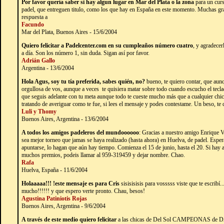
Por favor quería saber si hay algun lugar en Mar del Plata o la zona
para un curs
padel, que entreguen titulo, como los que hay en España en este momento. Muchas grac
respuesta a
Facundo
Mar del Plata, Buenos Aires - 15/6/2004
Quiero felicitar a Padelcenter.com en su cumpleaños número cuatro
, y agradecer
a día. Son los número 1, sin duda. Sigan así por favor.
Adrián Gallo
Argentina - 13/6/2004
Hola Agus, soy tu tía preferida, sabes quién, no?
bueno, te quiero contar, que aunq
orgullosa de vos, aunque a veces te quisiera matar sobre todo cuando escucho el tecl
que seguis adelante con tu meta aunque todo te cueste mucho más que a cualquier ch
tratando de averiguar como te fue, si lees el mensaje y podes contestame. Un beso, 
Luli y Thomy
Buenos Aires, Argentina - 13/6/2004
A todos los amigos padeleros del mundoooooo
: Gracias a nuestro amigo Enrique V
sea mejor torneo que jamas se haya realizado (hasta ahora) en Huelva, de padel. Espe
apuntarse, lo hagan que aún hay tiempo. Comienza el 15 de junio, hasta el 20. Si hay a
muchos premios, podeis llamar al 959-319459 y dejar nombre. Chao.
Rafa
Huelva, España - 11/6/2004
Holaaaaa!!! !este mensaje es para Cris
sisisisisis para vosssss viste que te escribí..
mucho!!!!!! y que espero verte pronto. Chau, besos!
Agustina Patiniotis Rojas
Buenos Aires, Argentina - 9/6/2004
A través de este medio quiero felicitar
a las chicas de Del Sol CAMPEONAS de DAM