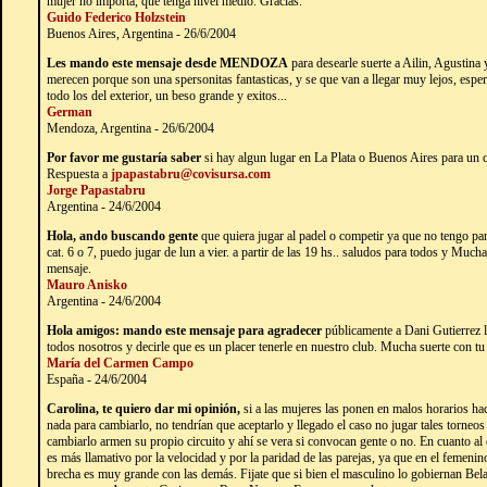
mujer no importa, que tenga nivel medio. Gracias.
Guido Federico Holzstein
Buenos Aires, Argentina - 26/6/2004
Les mando este mensaje desde MENDOZA
para desearle suerte a Ailin, Agustina y
merecen porque son una spersonitas fantasticas, y se que van a llegar muy lejos, esp
todo los del exterior, un beso grande y exitos...
German
Mendoza, Argentina - 26/6/2004
Por favor me gustaría saber
si hay algun lugar en La Plata o Buenos Aires para un 
Respuesta a
jpapastabru@covisursa.com
Jorge Papastabru
Argentina - 24/6/2004
Hola, ando buscando gente
que quiera jugar al padel o competir ya que no tengo par
cat. 6 o 7, puedo jugar de lun a vier. a partir de las 19 hs.. saludos para todos y Much
mensaje.
Mauro Anisko
Argentina - 24/6/2004
Hola amigos: mando este mensaje para agradecer
públicamente a Dani Gutierrez l
todos nosotros y decirle que es un placer tenerle en nuestro club. Mucha suerte con t
María del Carmen Campo
España - 24/6/2004
Carolina, te quiero dar mi opinión,
si a las mujeres las ponen en malos horarios ha
nada para cambiarlo, no tendrían que aceptarlo y llegado el caso no jugar tales torneo
cambiarlo armen su propio circuito y ahí se vera si convocan gente o no. En cuanto a
es más llamativo por la velocidad y por la paridad de las parejas, ya que en el femeni
brecha es muy grande con las demás. Fijate que si bien el masculino lo gobiernan Bel