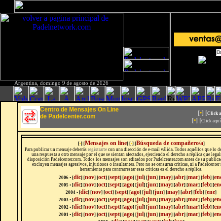
Argentina, domingo 9 de agosto de 2026
Centro de Mensajes On Line
[
•
] [
Click 
de Padelcenter.com
[
•
] [
Click aqu
Mensajes on line
Búsqueda de compañero/a
[
•
] [
] [
•
] [
]
Para publicar un mensaje deberás
registrarte
con una dirección de e-mail válida. Todos aquéllos que lo 
una respuesta a otro mensaje por el que se sientan afectados, ejerciendo el derecho a réplica que leg
disposición Padelcenter.com. Todos los mensajes son editados por Padelcenter.com antes de su publicac
excluyen mensajes agresivos, injuriosos o insultantes. Pero no se censuran críticas, ni a Padelcenter 
herramienta para contrarrestar esas críticas es el derecho a réplica.
dic
nov
oct
sept
ago
jul
jun
may
abr
mar
feb
en
2006 • [
] [
] [
] [
] [
] [
] [
] [
] [
] [
] [
] [
dic
nov
oct
sept
ago
jul
jun
may
abr
mar
feb
en
2005 • [
] [
] [
] [
] [
] [
] [
] [
] [
] [
] [
] [
dic
nov
oct
sept
ago
jul
jun
may
abr
feb
ene
2004 • [
] [
]
[
]
[
]
[
]
[
]
[
]
[
]
[
]
[
]
[
]
dic
nov
oct
sept
ago
jul
jun
may
abr
mar
feb
en
2003 • [
]
[
]
[
]
[
]
[
]
[
]
[
]
[
]
[
]
[
]
[
]
[
dic
nov
oct
sept
ago
jul
jun
may
abr
mar
feb
en
2002 • [
]
[
]
[
]
[
]
[
]
[
]
[
]
[
]
[
]
[
]
[
]
[
dic
nov
oct
sept
ago
jul
jun
may
abr
mar
feb
en
2001 • [
]
[
]
[
]
[
]
[
]
[
]
[
]
[
]
[
]
[
]
[
]
[