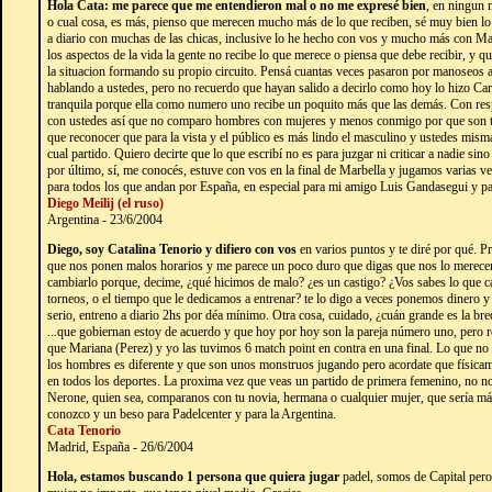
Hola Cata: me parece que me entendieron mal o no me expresé bien
, en ningun 
o cual cosa, es más, pienso que merecen mucho más de lo que reciben, sé muy bien lo
a diario con muchas de las chicas, inclusive lo he hecho con vos y mucho más con Mar
los aspectos de la vida la gente no recibe lo que merece o piensa que debe recibir, y q
la situacion formando su propio circuito. Pensá cuantas veces pasaron por manoseos 
hablando a ustedes, pero no recuerdo que hayan salido a decirlo como hoy lo hizo Car
tranquila porque ella como numero uno recibe un poquito más que las demás. Con respe
con ustedes así que no comparo hombres con mujeres y menos conmigo por que son t
que reconocer que para la vista y el público es más lindo el masculino y ustedes mism
cual partido. Quiero decirte que lo que escribí no es para juzgar ni criticar a nadie sin
por último, sí, me conocés, estuve con vos en la final de Marbella y jugamos varias 
para todos los que andan por España, en especial para mi amigo Luis Gandasegui y par
Diego Meilij (el ruso)
Argentina - 23/6/2004
Diego, soy Catalina Tenorio y difiero con vos
en varios puntos y te diré por qué. P
que nos ponen malos horarios y me parece un poco duro que digas que nos lo merec
cambiarlo porque, decime, ¿qué hicimos de malo? ¿es un castigo? ¿Vos sabes lo que cad
torneos, o el tiempo que le dedicamos a entrenar? te lo digo a veces ponemos dinero y
serio, entreno a diario 2hs por déa mínimo. Otra cosa, cuidado, ¿cuán grande es la br
...que gobiernan estoy de acuerdo y que hoy por hoy son la pareja número uno, pero re
que Mariana (Perez) y yo las tuvimos 6 match point en contra en una final. Lo que no t
los hombres es diferente y que son unos monstruos jugando pero acordate que físicamen
en todos los deportes. La proxima vez que veas un partido de primera femenino, no 
Nerone, quien sea, comparanos con tu novia, hermana o cualquier mujer, que sería m
conozco y un beso para Padelcenter y para la Argentina.
Cata Tenorio
Madrid, España - 26/6/2004
Hola, estamos buscando 1 persona que quiera jugar
padel, somos de Capital pero