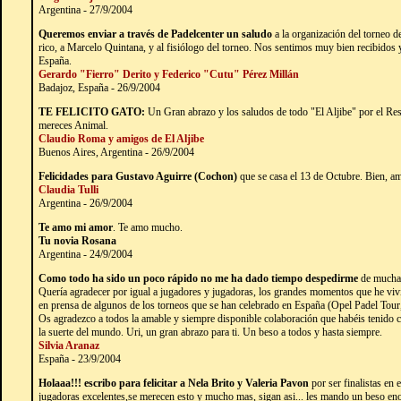
Argentina - 27/9/2004
Queremos enviar a través de Padelcenter un saludo
a la organización del torneo 
rico, a Marcelo Quintana, y al fisiólogo del torneo. Nos sentimos muy bien recibidos 
España.
Gerardo "Fierro" Derito y Federico "Cutu" Pérez Millán
Badajoz, España - 26/9/2004
TE FELICITO GATO:
Un Gran abrazo y los saludos de todo "El Aljibe" por el Resu
mereces Animal.
Claudio Roma y amigos de El Aljibe
Buenos Aires, Argentina - 26/9/2004
Felicidades para Gustavo Aguirre (Cochon)
que se casa el 13 de Octubre. Bien, a
Claudia Tulli
Argentina - 26/9/2004
Te amo mi amor
. Te amo mucho.
Tu novia Rosana
Argentina - 24/9/2004
Como todo ha sido un poco rápido no me ha dado tiempo despedirme
de mucha 
Quería agradecer por igual a jugadores y jugadoras, los grandes momentos que he vivi
en prensa de algunos de los torneos que se han celebrado en España (Opel Padel Tour,
Os agradezco a todos la amable y siempre disponible colaboración que habéis tenid
la suerte del mundo. Uri, un gran abrazo para ti. Un beso a todos y hasta siempre.
Silvia Aranaz
España - 23/9/2004
Holaaa!!! escribo para felicitar a Nela Brito y Valeria Pavon
por ser finalistas en 
jugadoras excelentes,se merecen esto y mucho mas, sigan asi... les mando un beso 