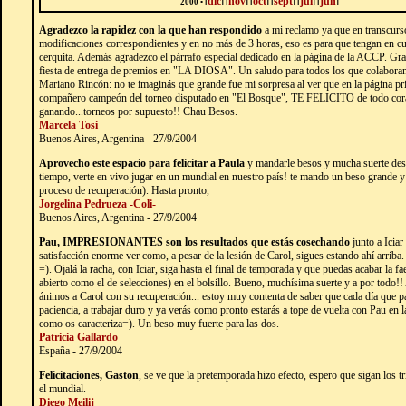
dic
nov
oct
sept
jul
jun
2000 • [
]
[
]
[
]
[
]
[
]
[
]
Agradezco la rapidez con la que han respondido
a mi reclamo ya que en transcurs
modificaciones correspondientes y en no más de 3 horas, eso es para que tengan en c
cerquita. Además agradezco el párrafo especial dedicado en la página de la ACCP. Grac
fiesta de entrega de premios en "LA DIOSA". Un saludo para todos los que colaboran
Mariano Rincón: no te imaginás que grande fue mi sorpresa al ver que en la página pri
compañero campeón del torneo disputado en "El Bosque", TE FELICITO de todo cora
ganando...torneos por supuesto!! Chau Besos.
Marcela Tosi
Buenos Aires, Argentina - 27/9/2004
Aprovecho este espacio para felicitar a Paula
y mandarle besos y mucha suerte des
tiempo, verte en vivo jugar en un mundial en nuestro país! te mando un beso grande y 
proceso de recuperación). Hasta pronto,
Jorgelina Pedrueza -Coli-
Buenos Aires, Argentina - 27/9/2004
Pau, IMPRESIONANTES son los resultados que estás cosechando
junto a Icia
satisfacción enorme ver como, a pesar de la lesión de Carol, sigues estando ahí arri
=). Ojalá la racha, con Iciar, siga hasta el final de temporada y que puedas acabar la fa
abierto como el de selecciones) en el bolsillo. Bueno, muchísima suerte y a por todo
ánimos a Carol con su recuperación... estoy muy contenta de saber que cada día que 
paciencia, a trabajar duro y ya verás como pronto estarás a tope de vuelta con Pau en l
como os caracteriza=). Un beso muy fuerte para las dos.
Patricia Gallardo
España - 27/9/2004
Felicitaciones, Gaston
, se ve que la pretemporada hizo efecto, espero que sigan los 
el mundial.
Diego Meilij