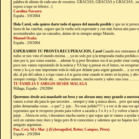
palabra de aliento de cada uno de vosotros. GRACIAS, GRACIAS y GRACIAS...suerte
espero a tope en febrero..:)
Carolina Navarro
España - 5/9/2004
Hola Carol, solo quiero darte todo el apoyo del mundo posible
y que no te preocu
fuera de las canchas, seguro que la vuelta será expectante y con más fuerza aún para v
acostumbrados que no cansados, ánimo de tu siempre amigo Manolo.
Manuel Ocaña
España - 2/9/2004
ESPERAMOS TU PRONTA RECUPERACION, Carol
Cuando nos enteramos de 
todos se nos vino el mundo encima......ya no solo por q la temporada estaba perdida o
sino por ti, por como estarías.... además lo q peor llevamos era el no poder estar con
poco nos vamos reponiendo de la noticia y YA hay q pensar en el futuro, en recuperar e
viene y lo q es mas importante toda la vida por delante para seguir ganando.....y ya v
ahí, al pie del cañon y a tope como a ti te gusta estar cuando te metes en la pista, y ah
siempre contigo. Desde aki..... muchos animos, mucha suerte y sabes una cosa..........
TU FAMILIA Y AMIGOS DESDE MALAGA
Málaga, España - 2/9/2004
Queremos desde acá mandarle un beso y un abrazo muy muy grande a nuestr
vamos a estar ahi para lo que necesites... siempre y más q nunca ahora... pero que tam
pidas demasiadas cosas... o que? ;) jeje... No seas jodida!!!!! y a ver si de una vez apr
esperamos que te recuperes pronto para volver a sacarla x 3 x 4 y x 5 y volver a hacer
jejeje.... Ahora en serio, t deseamos mucha suerte y que sepas que te vamos a ayuda
será un camino muy duro y largo pero tb te conocemos y sabemos que no bajaras los b
amiguits argentinas...
Pau, Ceci, Sil y Mar ;) (Eyheraguibel, Reiter, Campus, Pérez)
España - 2/9/2004