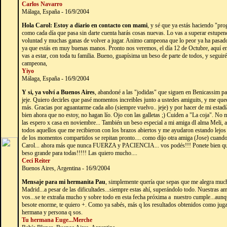
Carlos Navarro
Málaga, España - 16/9/2004
Hola Carol: Estoy a diario en contacto con mami
, y sé que ya estás haciendo "pro
como cada día que pasa sin darte cuenta harás cosas nuevas. Lo vas a superar estupe
voluntad y muchas ganas de volver a jugar. Animo campeona que lo peor ya ha pasado
ya que estás en muy buenas manos. Pronto nos veremos, el día 12 de Octubre, aquí e
vas a estar, con toda tu familia. Bueno, guapísima un beso de parte de todos, y seguir
campeona,
Yiyo
Málaga, España - 16/9/2004
Y si, ya volví a Buenos Aires
, abandoné a las "jodidas" que siguen en Benicassim pa
jeje. Quiero decirles que pasé momentos increibles junto a ustedes amiguits, y me qu
más. Gracias por aguantarme cada año (siempre vuelvo.. jeje) y por hacer de mi estadí
bien ahora que no estoy, no hagan lío. Ojo con las galletas ;) Cuiden a "La coja". N
las espero x casa en noviembre... También un beso especial a mi amiga dl alma Meli, a
todos aquellos que me recibieron con los brazos abiertos y me ayudaron estando lejos 
de los momentos compartidos se repitan pronto.... como dijo otra amiga (Jose) cuando
Carol... ahora más que nunca FUERZA y PACIENCIA... vos podés!!! Ponete bien que
beso grande para todas!!!!! Las quiero mucho....
Ceci Reiter
Buenos Aires, Argentina - 16/9/2004
Mensaje para mi hermanita Pau
, simplemente quería que sepas que me alegra much
Madrid...a pesar de las dificultades...siempre estas ahí, superándolo todo. Nuestras a
vos...se te extraña mucho y sobre todo en esta fecha próxima a nuestro cumple...aunq
besote enorme, te quiero +. Como ya sabés, más q los resultados obtenidos como juga
hermana y persona q sos.
Tu hermana Euge...Merche