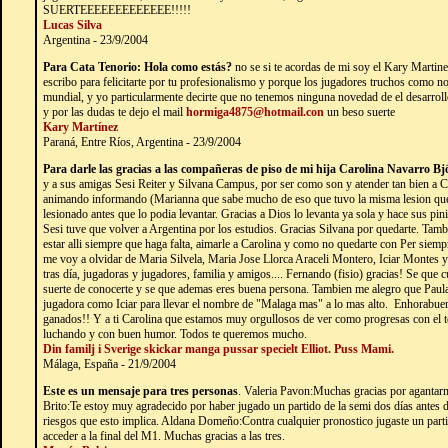
SUERTEEEEEEEEEEEEE!!!!!
Lucas Silva
Argentina - 23/9/2004
Para Cata Tenorio: Hola como estás?
no se si te acordas de mi soy el Kary Martine
escribo para felicitarte por tu profesionalismo y porque los jugadores truchos como n
mundial, y yo particularmente decirte que no tenemos ninguna novedad de el desarroll
y por las dudas te dejo el mail
hormiga4875@hotmail.con
un beso suerte
Kary Martínez
Paraná, Entre Ríos, Argentina - 23/9/2004
Para darle las gracias a las compañeras de piso de mi hija Carolina Navarro Bj
y a sus amigas Sesi Reiter y Silvana Campus, por ser como son y atender tan bien a Ca
animando informando (Marianna que sabe mucho de eso que tuvo la misma lesion que 
lesionado antes que lo podia levantar. Gracias a Dios lo levanta ya sola y hace s
Sesi tuve que volver a Argentina por los estudios. Gracias Silvana por quedarte. Tambi
estar alli siempre que haga falta, aimarle a Carolina y como no quedarte con Per siem
me voy a olvidar de Maria Silvela, Maria Jose Llorca Araceli Montero, Iciar Montes y
tras día, jugadoras y jugadores, familia y amigos.... Fernando (fisio) gracias! Se que 
suerte de conocerte y se que ademas eres buena persona. Tambien me alegro que Paul
jugadora como Iciar para llevar el nombre de "Malaga mas" a lo mas alto. Enhorabue
ganados!! Y a ti Carolina que estamos muy orgullosos de ver como progresas con el te
luchando y con buen humor. Todos te queremos mucho.
Din familj i Sverige skickar manga pussar specielt Elliot. Puss Mami.
Málaga, España - 21/9/2004
Este es un mensaje para tres personas
. Valeria Pavon:Muchas gracias por agantar
Brito:Te estoy muy agradecido por haber jugado un partido de la semi dos días antes d
riesgos que esto implica. Aldana Domeño:Contra cualquier pronostico jugaste un partid
acceder a la final del M1. Muchas gracias a las tres.