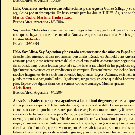
Buenos Aires, Argentina - 10/9/04
Hola. Queremos enviar nuestras felicitaciones para
Agustín Gomez Silingo y su 
orgullosos por su desempeño. Un beso grande para los dos. AHHH!!!! Agus no te olvide
Marita, Cacho, Mariano, Paula y Lucy
Buenos Aires, Argentina - 8/9/2004
Soy Gastón Malacalza y quiero desmentir algo
sobre una jugadora de padel de men
cosa que se haya dicho de mí es mentira. Nunca vi en persona a esa chica. Muchas gra
Gastón Malacalza
España - 8/9/2004
Hola. Soy Alicia. Soy Argentina y he estado recientemente dos años en España
,
deporte. He regresado al país por razones personales. Resido en Banfield y me gustarí
zona sur para que me oriente acerca del club en el cual podría anotarme para seguir di
desarrollado muy buena técnica, pero tal vez me falte la movilidad de las jugadoras ar
Igualmente creo que estoy en condiciones de competir. Personalmente, me inclino hac
muchos integrantes de ése club han obtenido importantes logros. Además, sería fácil 
puedo aspirar a la categoría Ladies. Igualmente, tengo muy en claro que debo hacerme
piso. Espero que alguna dama de la zona se contacte conmigo. Muchas gracias
Alicia Donn
Buenos Aires, Argentina - 6/9/2004
A través de Padelcenter, quería agradecer a la multitud de gente
que me ha expre
duros para mí, despues de haber sufrido una grave lesión de rodilla. Como ya sabeis m
el menisco externo, por lo que estaré apartada de las pistas, durante entre 4 y 6 meses
importante tanto para mí como para Paula, ya que llevabamos dos años preparando el
mayor, no podré disputar. Estoy feliz de haber podido realizar hasta donde pude, una 
mejor, y también porque Paula no haya quedado colgada, y tenga una muy buena co
decirle a todo el mundo, que sin vosotros, no sé que habría pasado, son momentos mu
habeis ido animando para salir adelante...gracias, y aún me queda mucho camino por 