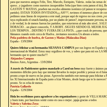
para que nuestros amigos Felix, Tere, Marcelo, Enriquito, Valeria...todas las nenas de l
queso...y jugadores como nuestros insuperables Seba (que bien corta jamon el tío), Beb
GASTON Y MATIAS, prueben tan excelso alimento isotónico (el jamon te recupera m
partido). ESTAIS TODOS INVITADOS¡¡¡ AH!!!!, tuvimos el inmenso placer de cono
pedimos unas lineas de respuesta a este mail, porque aquí de regreso no nos creen ¿
tuya explicando el smach-bandeja, por un platito de jamon?, impresionante persona, n
y de verdad, lo de menos fueron los partidos, que estuvieron al más alto nive
HORACIO....un placer conocerlo, Y A ROBY...SIGUES SIENDO EL MEJOR
LOS TIEMPOS....DENTRO Y FUERA DE LA PISTA...¡¡que crack de persona, que educ
llámanos cuando estés cerca de Huelva...invitamos nosotros.Un abrazo a todos.
Peña padelera de huelva, de Gaston y Matías (Malacalza-Díaz)
España - 13/9/2004
Quiero felicitar a mi hermanita SILVANA CAMPUS
por sus logros en España y po
internacional de Madrid. Estoy muy orgulloso de vos, y sabes que para mí sos LA ME
hermanito que te quiere mucho!!!
Alejandro Campus
Buenos Aires, Argentina - 13/9/2004
A través de Padelcenter quiero mandarle a Carol un beso
muy fuerte y ánimos par
momentos difíciles pero hay que intentar llevarlos lo mejor posible y pensar en el fut
pronto a tope de nuevo en las pistas. Aprovecho también este mensaje para felicitar a
los XI Internacionales de España junto a Iciar Montes, desde luego que te lo mereces!
pronto. Se os echa de menos.
Patricia Gallardo
España - 12/9/2004
Hola les escribimos para agradecer a los organizadores
y gente de VILLA MARCE
y buen trato, por hacernos sentir como en casa o mejor...jajaja gracias a todos
Valeria y Sabrina Zoya