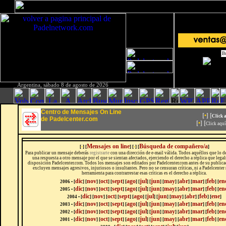
Argentina, sábado 8 de agosto de 2026
Centro de Mensajes On Line
[
•
] [
Click 
de Padelcenter.com
[
•
] [
Click aqu
Mensajes on line
Búsqueda de compañero/a
[
•
] [
] [
•
] [
]
Para publicar un mensaje deberás
registrarte
con una dirección de e-mail válida. Todos aquéllos que lo 
una respuesta a otro mensaje por el que se sientan afectados, ejerciendo el derecho a réplica que leg
disposición Padelcenter.com. Todos los mensajes son editados por Padelcenter.com antes de su publicac
excluyen mensajes agresivos, injuriosos o insultantes. Pero no se censuran críticas, ni a Padelcenter 
herramienta para contrarrestar esas críticas es el derecho a réplica.
dic
nov
oct
sept
ago
jul
jun
may
abr
mar
feb
en
2006 • [
] [
] [
] [
] [
] [
] [
] [
] [
] [
] [
] [
dic
nov
oct
sept
ago
jul
jun
may
abr
mar
feb
en
2005 • [
] [
] [
] [
] [
] [
] [
] [
] [
] [
] [
] [
dic
nov
oct
sept
ago
jul
jun
may
abr
feb
ene
2004 • [
] [
]
[
]
[
]
[
]
[
]
[
]
[
]
[
]
[
]
[
]
dic
nov
oct
sept
ago
jul
jun
may
abr
mar
feb
en
2003 • [
]
[
]
[
]
[
]
[
]
[
]
[
]
[
]
[
]
[
]
[
]
[
dic
nov
oct
sept
ago
jul
jun
may
abr
mar
feb
en
2002 • [
]
[
]
[
]
[
]
[
]
[
]
[
]
[
]
[
]
[
]
[
]
[
dic
nov
oct
sept
ago
jul
jun
may
abr
mar
feb
en
2001 • [
]
[
]
[
]
[
]
[
]
[
]
[
]
[
]
[
]
[
]
[
]
[