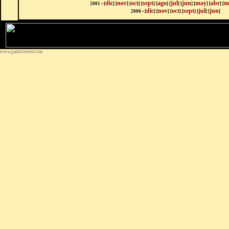
dic
nov
oct
sept
ago
jul
jun
may
abr
m
2001 • [
]
[
]
[
]
[
]
[
]
[
]
[
]
[
]
[
]
[
dic
nov
oct
sept
jul
jun
2000 • [
]
[
]
[
]
[
]
[
]
[
]
www.padelcenter.com