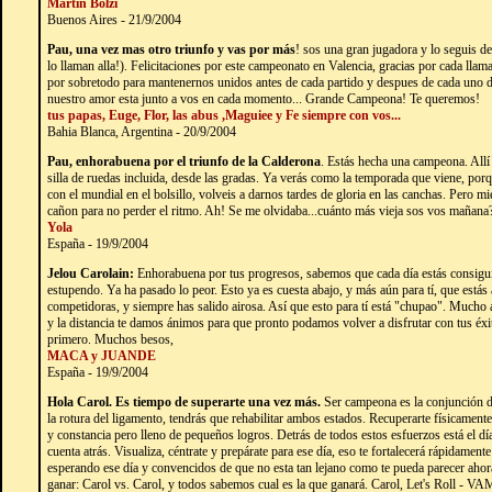
Martín Bolzi
Buenos Aires - 21/9/2004
Pau, una vez mas otro triunfo y vas por más
! sos una gran jugadora y lo seguis d
lo llaman alla!). Felicitaciones por este campeonato en Valencia, gracias por cada llam
por sobretodo para mantenernos unidos antes de cada partido y despues de cada uno de
nuestro amor esta junto a vos en cada momento... Grande Campeona! Te queremos!
tus papas, Euge, Flor, las abus ,Maguiee y Fe siempre con vos...
Bahia Blanca, Argentina - 20/9/2004
Pau, enhorabuena por el triunfo de la Calderona
. Estás hecha una campeona. Allí
silla de ruedas incluida, desde las gradas. Ya verás como la temporada que viene, porqu
con el mundial en el bolsillo, volveis a darnos tardes de gloria en las canchas. Pero mie
cañon para no perder el ritmo. Ah! Se me olvidaba...cuánto más vieja sos vos mañana?
Yola
España - 19/9/2004
Jelou Carolain:
Enhorabuena por tus progresos, sabemos que cada día estás consigu
estupendo. Ya ha pasado lo peor. Esto ya es cuesta abajo, y más aún para tí, que estás
competidoras, y siempre has salido airosa. Así que esto para tí está "chupao". Mucho
y la distancia te damos ánimos para que pronto podamos volver a disfrutar con tus éxit
primero. Muchos besos,
MACA y JUANDE
España - 19/9/2004
Hola Carol. Es tiempo de superarte una vez más.
Ser campeona es la conjunción de
la rotura del ligamento, tendrás que rehabilitar ambos estados. Recuperarte físicamente
y constancia pero lleno de pequeños logros. Detrás de todos estos esfuerzos está el día d
cuenta atrás. Visualiza, céntrate y prepárate para ese día, eso te fortalecerá rápidamen
esperando ese día y convencidos de que no esta tan lejano como te pueda parecer ahora.
ganar: Carol vs. Carol, y todos sabemos cual es la que ganará. Carol, Let's Roll - V