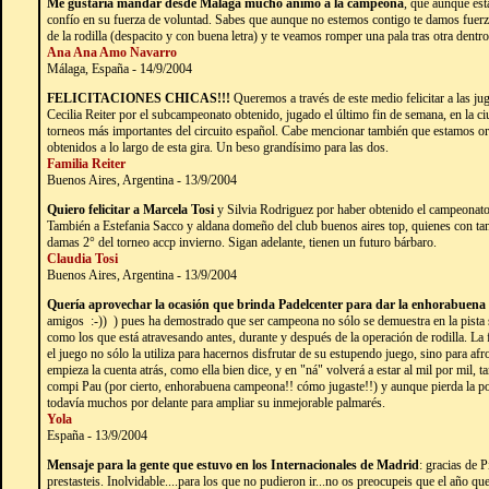
Me gustaría mandar desde Málaga mucho ánimo a la campeona
, que aunque es
confío en su fuerza de voluntad. Sabes que aunque no estemos contigo te damos fuerza
de la rodilla (despacito y con buena letra) y te veamos romper una pala tras otra dentr
Ana Ana Amo Navarro
Málaga, España - 14/9/2004
FELICITACIONES CHICAS!!!
Queremos a través de este medio felicitar a las 
Cecilia Reiter por el subcampeonato obtenido, jugado el último fin de semana, en la c
torneos más importantes del circuito español. Cabe mencionar también que estamos or
obtenidos a lo largo de esta gira. Un beso grandísimo para las dos.
Familia Reiter
Buenos Aires, Argentina - 13/9/2004
Quiero felicitar a Marcela Tosi
y Silvia Rodriguez por haber obtenido el campeonato 
También a Estefania Sacco y aldana domeño del club buenos aires top, quienes con ta
damas 2° del torneo accp invierno. Sigan adelante, tienen un futuro bárbaro.
Claudia Tosi
Buenos Aires, Argentina - 13/9/2004
Quería aprovechar la ocasión que brinda Padelcenter para dar la enhorabuen
amigos :-)) ) pues ha demostrado que ser campeona no sólo se demuestra en la pista 
como los que está atravesando antes, durante y después de la operación de rodilla. La f
el juego no sólo la utiliza para hacernos disfrutar de su estupendo juego, sino para af
empieza la cuenta atrás, como ella bien dice, y en "ná" volverá a estar al mil por mil
compi Pau (por cierto, enhorabuena campeona!! cómo jugaste!!) y aunque pierda la pos
todavía muchos por delante para ampliar su inmejorable palmarés.
Yola
España - 13/9/2004
Mensaje para la gente que estuvo en los Internacionales de Madrid
: gracias de 
prestasteis. Inolvidable....para los que no pudieron ir...no os preocupeis que el año 