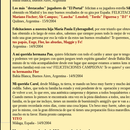
Bahía Blanca, Buenos Aires, Argentina
Los más "destacados" jugadores de "El Portal"
felicitan a su jugadora estrella
Si
obtenido en Madrid y los muy buenos resultados de su gira por España. FELICITA
Mariano Fischer; Ale Campus; "Laucha" Lenobel; "Tordo" Figueroa y "DJ" 
Quilmes, Argentina - 15/9/2004
Felicitaciones a nuestra hija María Paula Eyheraguibel
, por este triunfo que obt
has obtenido a lo largo de estos años, sabemos que siempre pones todo lo mejor de vo
todo una gran persona por eso la vida te da estos tan buenos resultados! Te queremos,
tus papás, Euge, Flor, las abuelas, Maggie y Fe!
Argentina - 14/9/2004
A mi querida hermana Pau
, quiero felicitarte con todo el cariño y amor que te ten
y podemos ver que juegues con quien juegues tenés espíritu ganador! desde Bahía Bla
minuto de tu vida acompañándote desde este lugar que aunque estamos a tantos kms mi 
nuestra familia) está con vos! FELICITACIONES CAMPEONA! Te re quiero! y siemp
tu hermanita Flor
Bahía Blanca, Buenos Aires, Argentina - 14/9/2004
Mi querida Carol
, desde Málaga, tu tierra, te mando un beso muy fuerte y mucho áni
rodilla. Sabes, que toda tu familia ha estado y está pendiente de tu operación y recup
de volver a ser, lo que eres, una auténtica campeona y dejarnos a todos boquiabiertos
Cuando menos lo pienses te encontrarás otra vez en la pista dándonos a todos, una lecc
familia, en la que me incluyo, tienes un montón de buenísim@s amig@s que te van a 
que pronto recordarás estos días, como una cosa lejana. Un beso muy fuerte, sabes 
por lo mismo, con la gran diferencia de que tú tienes una preparación física maravillos
mucho en tu favor. Hasta pronto campeona.
YIYO
Málaga, España - 14/9/2004