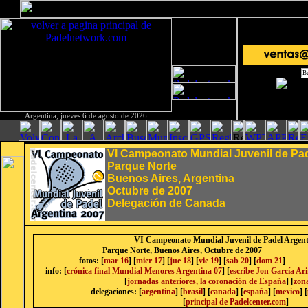
Argentina, jueves 6 de agosto de 2026
VI Campeonato Mundial Juvenil de Pad
Parque Norte
Buenos Aires, Argentina
Octubre de 2007
Delegación de Canada
VI Campeonato Mundial Juvenil de Padel Argent
Parque Norte, Buenos Aires, Octubre de 2007
fotos: [
mar 16
] [
mier 17
] [
jue 18
] [
vie 19
] [
sab 20
] [
dom 21
]
info: [
crónica final Mundial Menores Argentina 07
] [
escribe Jon García Ar
[
jornadas anteriores, la coronación de España
] [
zon
delegaciones: [
argentina
] [
brasil
] [
canada
] [
españa
] [
mexico
] [
[
principal de Padelcenter.com
]