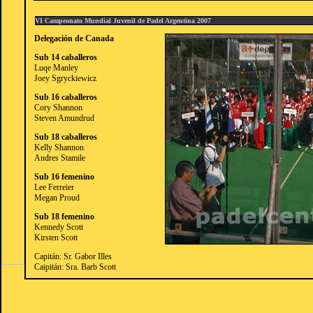
VI Campeonato Mundial Juvenil de Padel Argentina 2007
Delegación de Canada
Sub 14 caballeros
Luqe Manley
Joey Sgryckiewicz
Sub 16 caballeros
Cory Shannon
Steven Amundrud
Sub 18 caballeros
Kelly Shannon
Andres Stamile
Sub 16 femenino
Lee Ferreier
Megan Proud
Sub 18 femenino
Kennedy Scott
Kirsten Scott
Capitán: Sr. Gabor Illes
Caipitán: Sra. Barb Scott