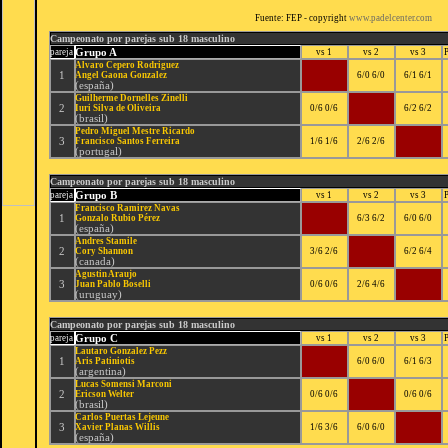
Fuente: FEP - copyright
www.padelcenter.com
Campeonato por parejas sub 18 masculino
Grupo A
pareja
vs 1
vs 2
vs 3
Alvaro Cepero Rodriguez
1
Angel Gaona Gonzalez
6/0 6/0
6/1 6/1
(españa)
Guilherme Dornelles Zinelli
2
Iuri Silva de Oliveira
0/6 0/6
6/2 6/2
(brasil)
Pedro Miguel Mestre Ricardo
3
Francisco Santos Ferreira
1/6 1/6
2/6 2/6
(portugal)
Campeonato por parejas sub 18 masculino
Grupo B
pareja
vs 1
vs 2
vs 3
Francisco Ramirez Navas
1
Gonzalo Rubio Pérez
6/3 6/2
6/0 6/0
(españa)
Andres Stamile
2
Cory Shannon
3/6 2/6
6/2 6/4
(canada)
Agustin Araujo
3
Juan Pablo Boselli
0/6 0/6
2/6 4/6
(uruguay)
Campeonato por parejas sub 18 masculino
Grupo C
pareja
vs 1
vs 2
vs 3
Lautaro Gonzalez Pezz
1
Aris Patiniotis
6/0 6/0
6/1 6/3
(argentina)
Lucas Somensi Marconi
2
Ericson Welter
0/6 0/6
0/6 0/6
(brasil)
Carlos Puertas Lejeune
3
Xavier Planas Willis
1/6 3/6
6/0 6/0
(españa)