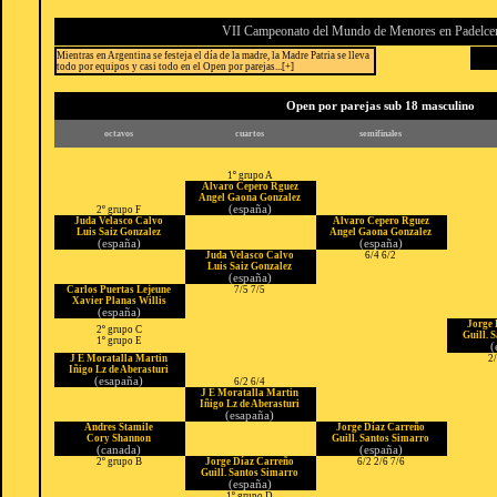
VII Campeonato del Mundo de Menores en Padelce
Mientras en Argentina se festeja el día de la madre, la Madre Patria se lleva
todo por equipos y casi todo en el Open por parejas...[+]
Open por parejas sub 18 masculino
octavos
cuartos
semifinales
1º grupo A
Alvaro Cepero Rguez
Angel Gaona Gonzalez
(españa)
2º grupo F
Juda Velasco Calvo
Alvaro Cepero Rguez
Luis Saiz Gonzalez
Angel Gaona Gonzalez
(españa)
(españa)
Juda Velasco Calvo
6/4 6/2
Luis Saiz Gonzalez
(españa)
Carlos Puertas Lejeune
7/5 7/5
Xavier Planas Willis
(españa)
Jorge
2º grupo C
Guill. 
1º grupo E
(
J E Moratalla Martin
2/
Iñigo Lz de Aberasturi
(esapaña)
6/2 6/4
J E Moratalla Martin
Iñigo Lz de Aberasturi
(esapaña)
Andres Stamile
Jorge Díaz Carreño
Cory Shannon
Guill. Santos Simarro
(canada)
(españa)
2º grupo B
Jorge Díaz Carreño
6/2 2/6 7/6
Guill. Santos Simarro
(españa)
1º grupo D