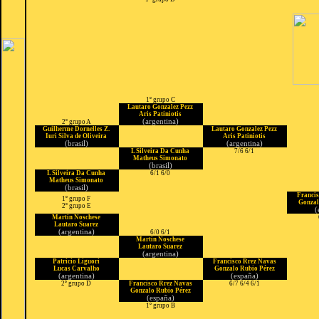
1º grupo C
Lautaro Gonzalez Pezz
Aris Patiniotis
(argentina)
2º grupo A
Guilherme Dornelles Z.
Lautaro Gonzalez Pezz
Iuri Silva de Oliveira
Aris Patiniotis
(brasil)
(argentina)
L Silveira Da Cunha
7/6 6/1
Matheus Simonato
(brasil)
L Silveira Da Cunha
6/1 6/0
Matheus Simonato
(brasil)
Franci
1º grupo F
Gonzal
2º grupo E
(
Martin Noschese
Lautaro Suarez
(argentina)
6/0 6/1
Martin Noschese
Lautaro Suarez
(argentina)
Patricio Liguori
Francisco Rrez Navas
Lucas Carvalho
Gonzalo Rubio Pérez
(argentina)
(españa)
2º grupo D
Francisco Rrez Navas
6/7 6/4 6/1
Gonzalo Rubio Pérez
(españa)
1º grupo B