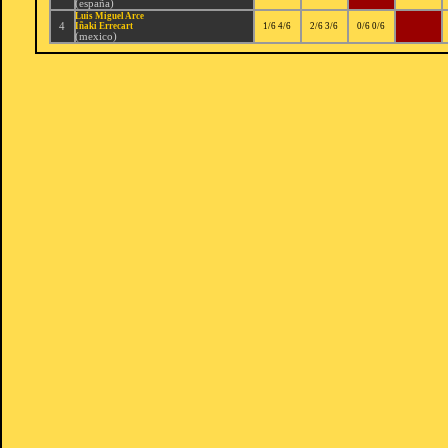
(españa)
Luis Miguel Arce
4
Iñaki Errecart
1/6 4/6
2/6 3/6
0/6 0/6
(mexico)