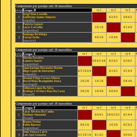
Campeonato por parejas sub 18 masculino
Grupo D
pareja
vs 1
vs 2
vs 3
Jorge Díaz Carreño
1
Guillermo Santos Simarro
6/2 6/1
6/0 6/2
(españa)
Patricio Liguori
2
Lucas Carvalho
2/6 1/6
6/1 6/0
(argentina)
Santiago De Abiega
3
Ferran Jorba
0/6 2/6
1/6 0/6
(mexico)
Campeonato por parejas sub 18 masculino
Grupo E
pareja
vs 1
vs 2
vs 3
vs 4
Martin Noschese
1
Lautaro Suarez
3/6 6/2 4/6
6/2 6/2
6/3 6/2
(argentina)
Juan Enrique Moratalla Martin
2
Iñigo Lopez de Aberasturi
6/3 2/6 6/4
6/1 6/1
6/1 6/4
(esapaña)
Manuel Filipe Cavaco Alturas
3
David Moia Branquinho Sousa
2/6 2/6
1/6 1/6
0/6 4/6
(portugal)
Jefferson Lopez Da Silva
4
Rodrigo Crivelaro Dias Da Costa
3/6 2/6
1/6 4/6
6/0 6/4
(braasil)
Campeonato por parejas sub 18 masculino
Grupo F
pareja
vs 1
vs 2
vs 3
vs 4
Lucas Silveira Da Cunha
1
Matheus Simonato
6/0 6/1
2/6 6/2 6/1
6/1 6/4
(brasil)
Branco Ovelar
2
Pablo Barrera
0/6 1/6
1/6 2/6
6/2 6/3
(argentina)
Juda Velasco Calvo
3
Luis Saiz Gonzalez
6/2 2/6 1/6
6/1 6/2
6/0 6/0