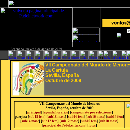
Argentina, jueves 6 de agosto de 2026
VII Campeonato del Mundo de Menore
La Cartuja
Sevilla, España
Octubre de 2009
VII Campeonato del Mundo de Menores
Sevilla, España, octubre de 2009
[
principal
] [
agenda/horarios
] [
campeonato por selecciones
]
parejas: [
sub18 fem
] [
sub18 masc
] [
sub16 fem
] [
sub16 masc
] [
sub14 fem
]
[
sub14 masc
] [
sub12 fem
] [
sub12 masc
] [
sub10 fem
] [
sub10 masc
]
[
principal de Padelcenter.com
] [
fotos
]