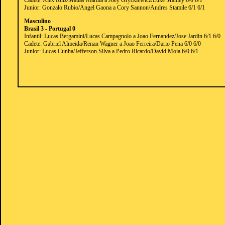
Cadete: Alex Ruiz/Matías Marina a Joey Gryckiewicz/Luke Manley 6/0 6/1
Junior: Gonzalo Rubio/Angel Gaona a Cory Sannon/Andres Stamile 6/1 6/1
Masculino
Brasil 3 - Portugal 0
Infantil: Lucas Bergamini/Lucas Campagnolo a Joao Fernandez/Jose Jardin 6/1 6/0
Cadete: Gabriel Almeida/Renan Wagner a Joao Ferreira/Dario Pena 6/0 6/0
Junior: Lucas Cunha/Jefferson Silva a Pedro Ricardo/David Moia 6/0 6/1