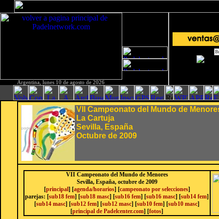
Argentina, lunes 10 de agosto de 2026
VII Campeonato del Mundo de Menore
La Cartuja
Sevilla, España
Octubre de 2009
VII Campeonato del Mundo de Menores
Sevilla, España, octubre de 2009
[
principal
] [
agenda/horarios
] [
campeonato por selecciones
]
parejas: [
sub18 fem
] [
sub18 masc
] [
sub16 fem
] [
sub16 masc
] [
sub14 fem
]
[
sub14 masc
] [
sub12 fem
] [
sub12 masc
] [
sub10 fem
] [
sub10 masc
]
[
principal de Padelcenter.com
] [
fotos
]