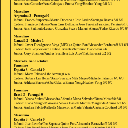
Junior: Ana Gonzalez/Ana Cabrejas a Emma Yong/Heather Yong 6/0 6/1
Masculino
Argentina 3 - Portugal 0
Infantil: Franco Stupaczuk/Martin Dinenno a Jose Jardin/Santiago Bastos 6/0 6/0
Cadete: Francisco Palmero/Juan Cruz Belluati a Joao Ferreira/Francisco Pereira 6/1 
Junior: Aris Patiniotis/Lautaro Gonzalez Pezz a Manuel Alturas/Pedro Ricardo 6/0 6
Masculino
Canadá 2 - México 1
Infantil: Javier Diez/Ignacio Vega (MEX) a Quinn Pon/Alexander Berdnicoff 6/1 6/
Cadete: Joey Gryckiewicz a Julio Cervantes/Jerónimo Blanco 6/4 7/6
Junior: Cory Shannon/Andres Stamile a Luis Arce/Iñaki Errecart 6/2 6/2
Miércoles 14 de octubre
Femenino
España 3 - Canadá 0
Infantil: Marta Talavan/Libe Arzanegi w.o.
Cadete: Barbara Las Heras/Brezo Suárez a Mila Meges/Michelle Paterson 6/0 6/0
Junior: Adriana Barrena/Alba Galan a Emma Yong/Heather Yong 6/0 6/0
Femenino
Brasil 3 - Portugal 0
Infantil: Yoana Stukas/Alessandra Abbud a Marta Salvador/Diana Moia 6/0 6/0
Cadete: Luana Menghel/Giovana Silva a Daniela Martins/Margarida Arauso 6/2 6/2
Junior: Andrea Fabris/Raffaella Masseron a María Valente/Caetana Coutinzd 6/0 6/0
Masculino
España 3 - Canadá 0
Infantil: Juan Lebrón/Teo Zapata a Quinn Pon/Alexander Barravikoff 6/0 6/0