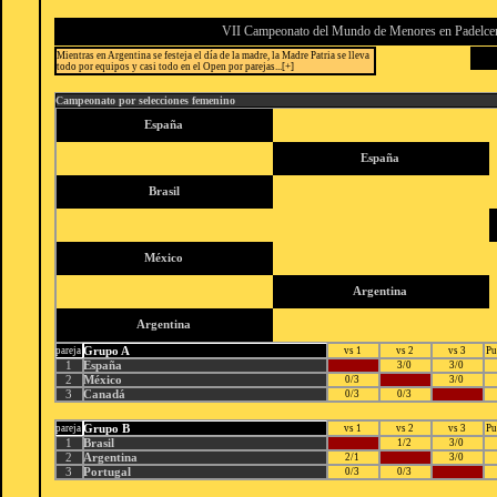
VII Campeonato del Mundo de Menores en Padelce
Mientras en Argentina se festeja el día de la madre, la Madre Patria se lleva
todo por equipos y casi todo en el Open por parejas...[+]
Campeonato por selecciones femenino
España
España
Brasil
México
Argentina
Argentina
Grupo A
pareja
vs 1
vs 2
vs 3
Pu
1
España
3/0
3/0
2
México
0/3
3/0
3
Canadá
0/3
0/3
Grupo B
pareja
vs 1
vs 2
vs 3
Pu
1
Brasil
1/2
3/0
2
Argentina
2/1
3/0
3
Portugal
0/3
0/3