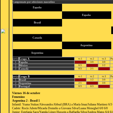
Campeonato por selecciones masculino
España
España
Brasil
Canada
Argentina
Argentina
Grupo A
pareja
vs 1
vs 2
vs 3
Pu
1
España
3/0
3/0
2
México
0/3
1/2
3
Canadá
0/3
2/1
Grupo B
pareja
vs 1
vs 2
vs 3
Pu
1
Brasil
1/2
3/0
2
Argentina
2/1
3/0
3
Portugal
0/3
0/3
Viernes 16 de octubre
Femenino
Argentina 2 - Brasil 1
Infantil: Yuana Stukas/Alessandra Abbud (BRA) a María Imaz/Juliana Martinez 6/3 
Cadete: Rocío Jubete/Micaela Domeño a Giovana Silva/Luana Meneghel 6/0 6/0
Junior: Estefanía Saco/Yamila López Hussein a Raffaella Silva/Andrea Matos 6/4 6/