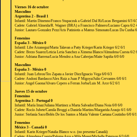
Viernes 16 de octubre
Masculino
Argentina 2 - Brasil 1
Infantil: Martin Dinenno/Franco Stupaczuk a Gabriel Dal Ri/Lucas Bergamini 6/3 6/
Cadete: Gabriel Almeida/R. Wagner (BRA) a Francisco Palmero/Luciano Capra 6/2 4
Junior: Lautaro Gonzalez Pezz/Aris Patiniotis a Mateus Simonato/Lucas Da Cunha 6
Femenino
España 3 - México 0
Infantil: Libe Arzanegui/Marta Talavan a Patty Krieger/Karin Krieger 6/2 6/1
Cadete: Brezo Suarez/Leticia Leria Sanchez a Ximena Blanco/Almudena Cuesta 6/2 
Junior: Adriana Barrena/Lucia Mendez a Ana Cabrejas/Maite Sapiña 6/0 6/0
Masculino
España 3 - México 0
Infantil: Juan Lebron/Teo Zapata a Javier Diez/Ignacio Vega 6/0 6/3
Cadete: Andoni Bardasco/Alex Ruiz a Juan P Migoya/Julio Cervantes 6/0 6/1
Junior: Angel Gaona/Alvaro Cepero a Ferran Jorba/Luis M. Arce 6/2 6/1
Jueves 15 de octubre
Femenino
Argentina 3 - Portugal 0
Infantil: María Imaz/Juliana Martinez a Marta Salvador/Diana Noia 6/0 6/0
Cadete: Rocío Jubete/Camila Broggi a Daniela Martins/Margarida Araujo 6/1 6/0
Junior: Stefanía Saco/Belén De los Santos a María Valente Caetana Coutinho 6/0 6/1
Femenino
México 3 - Canadá 0
Infantil: Karin Krieger/Natalia Blanco w.o. (no presenta Canadá)
Cadete: Almudena Cuesta/Paloma Arce a Mila Megei/Michelle Paterson 6/3 6/0