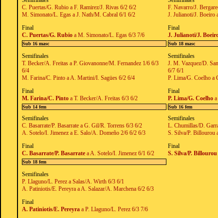
Semifinales
Semifinales
C. Puertas/G. Rubio a F. Ramirez/J. Rivas 6/2 6/2
F. Navarro/J. Bergare
M. Simonato/L. Egas a J. Nath/M. Cabral 6/1 6/2
J. Julianoti/J. Boei
Final
Final
C. Puertas/G. Rubio
a M. Simonato/L. Egas 6/3 7/6
J. Julianoti/J. Boeir
Sub 16 masc
Sub 18 masc
Semifinales
Semifinales
T. Becker/A. Freitas a P. Giovanonne/M. Fernandez 1/6 6/3
J. M. Vazquez/D. San
6/4
6/7 6/1
M. Farina/C. Pinto a A. Martini/I. Sagües 6/2 6/4
P. Lima/G. Coelho a 
Final
Final
M. Farina/C. Pinto
a T. Becker/A. Freitas 6/3 6/2
P. Lima/G. Coelho
a
Sub 14 fem
Sub 16 fem
Semifinales
Semifinales
C. Basarrate/P. Basarrate a G. Gil/R. Torrens 6/3 6/2
L. Chumillas/D. Garra
A. Sotelo/I. Jimenez a E. Salo/A. Domeño 2/6 6/2 6/3
S. Silva/P. Billourou
Final
Final
C. Basarrate/P. Basarrate
a A. Sotelo/I. Jimenez 6/1 6/2
S. Silva/P. Billourou
Sub 18 fem
Semifinales
P. Llaguno/L. Perez a Salas/A. Wirth 6/3 6/1
A. Patiniotis/E. Pereyra a A. Salazar/A. Marchena 6/2 6/3
Final
A. Patiniotis/E. Pereyra
a P. Llaguno/L. Perez 6/3 7/6