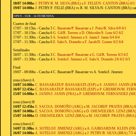
18/07 14:00hs
J. PETRY/R. M. SILVA (BRA) a F. FELIZ/N. CANTON (BRA) 6/1 
19/07 14:00hs
J. PETRY/F. FELIZ (BRA) vs R. M. SILVA/N. CANTON (BRA) cancha
OPEN - SUB - 14 FEMENINA
Cuartos de final
17/07 - 10:15hs - Cancha 5
C. Basarrate/P. Basarrate a J. Petry/R. Silva 6/0 6/1
17/07 - 10:15hs - Cancha 6
G. Gil/R. Torrens a D. Ohlweiler/S. Lenz 6/2 6/2
17/07 - 11:30hs - Cancha 5
A. Sotelo/I. Jimenez a S. Janin/J. Janin 6/4 6/4
17/07 - 11:30hs - Cancha 6
E. Salo/A. Domeño a F. Jacob/D. Gomes 6/2 6/4
Semifinales
18/07 - 11:30hs - Cancha 3
C. Basarrate/P. Basarrate a G. Gil/R. Torrens 6/3 6/2
18/07 - 11:30hs - Cancha 4
A. Sotelo/I. Jimenez a E. Salo/A. Domeño 2/6 6/2 6/3
Final
19/07 - 09:00hs - Cancha 4 C. Basarrate/P. Basarrate vs A. Sotelo/I. Jimenez
zona (chave) A
14/07 14:00hs
C. BASSARATE/P. BASSARATE (ESP) a S. JANIN/J. JANIN (FRA
16/07 12:45hs
C. BASSARATE/P. BASSARATE (ESP) a P. GREMION/M. FERN
15/07 14:00hs
S. JANIN/J. JANIN (FRA) a P. GREMION/M. FERNANDEZ (MEX)
zona (chave) B
14/07 12:45hs
E. SACO/A. DOMOÑO (ARG) a M. JACOBI/P. PRATES (BRA) 6/
16/07 14:00hs
E. SACO/A. DOMOÑO (ARG) a D. OHLWEILER/S. LENZ (BRA) 
15/07 14:00hs
D. OHLWEILER/S. LENZ (BRA) a M. JACOBI/P. PRATES (BRA) 7
zona (chave) C
14/07 11:30hs
A. SOTELO/I. JIMENEZ (ARG) a A. GAIROARD/M. KLEIN (FRA)
16/07 14:00hs
A. SOTELO/I. JIMENEZ (ARG) a J. PETRY/R. SILVA (BRA) 7/5 4/