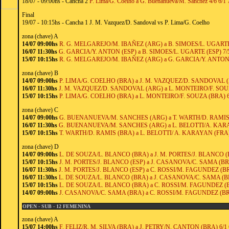
18/07 - 09:00hs - Cancha 2
P. Lima/G. Coelho a G. Buenanueva/M. Sanchez 4/6 6/1 
Final
19/07 - 10:15hs - Cancha 1 J. M. Vazquez/D. Sandoval vs P. Lima/G. Coelho
zona (chave) A
14/07 09:00hs
R. G. MELGAREJO/M. IBAÑEZ (ARG) a B. SIMOES/L. UGARTE (
16/07 11:30hs
G. GARCIA/Y. ANTON (ESP) a B. SIMOES/L. UGARTE (ESP) 7/5
15/07 10:15hs
R. G. MELGAREJO/M. IBAÑEZ (ARG) a G. GARCIA/Y. ANTON (
zona (chave) B
14/07 09:00hs
P. LIMA/G. COELHO (BRA) a J. M. VAZQUEZ/D. SANDOVAL (A
16/07 11:30hs
J. M. VAZQUEZ/D. SANDOVAL (ARG) a L. MONTEIRO/F. SOUZA
15/07 10:15hs
P. LIMA/G. COELHO (BRA) a L. MONTEIRO/F. SOUZA (BRA) 6/
zona (chave) C
14/07 09:00hs
G. BUENANUEVA/M. SANCHES (ARG) a T. WARTH/D. RAMIS (
16/07 11:30hs
G. BUENANUEVA/M. SANCHES (ARG) a L. BELOTTI/A. KARAY
15/07 10:15hs
T. WARTH/D. RAMIS (BRA) a L. BELOTTI/ A. KARAYAN (FRA) 
zona (chave) D
14/07 09:00hs
L. DE SOUZA/L. BLANCO (BRA) a J. M. PORTES/J. BLANCO (ES
15/07 10:15hs
J. M. PORTES/J. BLANCO (ESP) a J. CASANOVA/C. SAMA (BRA
16/07 11:30hs
J. M. PORTES/J. BLANCO (ESP) a C. ROSSI/M. FAGUNDEZ (BRA
16/07 11:30hs
L. DE SOUZA/L. BLANCO (BRA) a J. CASANOVA/C. SAMA (BRA
15/07 10:15hs
L. DE SOUZA/L. BLANCO (BRA) a C. ROSSI/M. FAGUNDEZ (BR
14/07 09:00hs
J. CASANOVA/C. SAMA (BRA) a C. ROSSI/M. FAGUNDEZ (BRA
OPEN - SUB - 12 FEMENINA
zona (chave) A
15/07 14:00hs
F. FELIZ/R. M. SILVA (BRA) a J. PETRY/N. CANTON (BRA) 6/1 