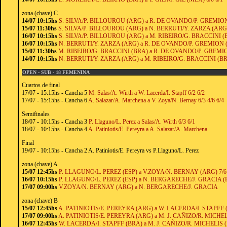
zona (chave) C
14/07 10:15hs
S. SILVA/P. BILLOUROU (ARG) a R. DE OVANDO/P. GREMION 
15/07 11:30hs
S. SILVA/P. BILLOUROU (ARG) a N. BERRUTI/Y. ZARZA (ARG) 
16/07 10:15hs
S. SILVA/P. BILLOUROU (ARG) a M. RIBEIRO/G. BRACCINI (B
16/07 10:15hs
N. BERRUTI/Y. ZARZA (ARG) a R. DE OVANDO/P. GREMION (
15/07 11:30hs
M. RIBEIRO/G. BRACCINI (BRA) a R. DE OVANDO/P. GREMION
14/07 10:15hs
N. BERRUTI/Y. ZARZA (ARG) a M. RIBEIRO/G. BRACCINI (BRA
OPEN - SUB - 18 FEMENINA
Cuartos de final
17/07 - 15:15hs - Cancha 5
M. Salas/A. Wirth a W. Lacerda/I. Stapff 6/2 6/2
17/07 - 15:15hs - Cancha 6
A. Salazar/A. Marchena a V. Zoya/N. Bernay 6/3 4/6 6/4
Semifinales
18/07 - 10:15hs - Cancha 3
P. Llaguno/L. Perez a Salas/A. Wirth 6/3 6/1
18/07 - 10:15hs - Cancha 4
A. Patiniotis/E. Pereyra a A. Salazar/A. Marchena
Final
19/07 - 10:15hs - Cancha 2 A. Patiniotis/E. Pereyra vs P.Llaguno/L. Perez
zona (chave) A
15/07 12:45hs
P. LLAGUNO/L. PEREZ (ESP) a V.ZOYA/N. BERNAY (ARG) 7/6 
16/07 10:15hs
P. LLAGUNO/L. PEREZ (ESP) a N. BERGARECHE/J. GRACIA (ES
17/07 09:00hs
V.ZOYA/N. BERNAY (ARG) a N. BERGARECHE/J. GRACIA
zona (chave) B
15/07 12:45hs
A. PATINIOTIS/E. PEREYRA (ARG) a W. LACERDA/I. STAPFF (
17/07 09:00hs
A. PATINIOTIS/E. PEREYRA (ARG) a M. J. CAÑIZO/R. MICHE
16/07 12:45hs
W. LACERDA/I. STAPFF (BRA) a M. J. CAÑIZO/R. MICHELIS (