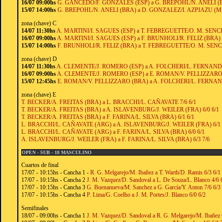
16/07 09:00hs
G. GANCEDO/F. GONZALES (ESP) a G. BREPOHL/N. ANELI (BR
15/07 14:00hs
G. BREPOHL/N. ANELI (BRA) a D. GONZALEZ/I. AZPIAZU (ME
zona (chave) C
14/07 11:30hs
A. MARTINI/I. SAGUES (ESP) a T. FEBREGUETTE/O. M. SENCIE
16/07 09:00hs
A. MARTINI/I. SAGUES (ESP) a F. BRUNHOLI/R. FELIZ (BRA) 6
15/07 14:00hs
F. BRUNHOLI/R. FELIZ (BRA) a T. FEBREGUETTE/O. M. SENCI
zona (chave) D
14/07 11:30hs
A. CLEMENTE/J. ROMERO (ESP) a A. FOLCHERI/L. FERNANDE
16/07 09:00hs
A. CLEMENTE/J. ROMERO (ESP) a E. ROMAN/V. PELLIZZARO (
15/07 12:45hs
E. ROMAN/V. PELLIZZARO (BRA) a A. FOLCHERI/L. FERNAND
zona (chave) E
T. BECKER/A. FREITAS (BRA) a L. BRACCHI/L. CAÑAVATE 7/6 6/1
T. BECKER/A. FREITAS (BRA) a A. ISLAVENBURG/J. WEILER (FRA) 6/0 6/1
T. BECKER/A. FREITAS (BRA) a F. FARINA/L. SILVA (BRA) 6/1 6/1
L. BRACCHI/L. CAÑAVATE (ARG) a A. ISLAVENBURG/J. WEILER (FRA) 6/1 
L. BRACCHI/L. CAÑAVATE (ARG) a F. FARINA/L. SILVA (BRA) 6/0 6/1
A. ISLAVENBURG/J. WEILER (FRA) a F. FARINA/L. SILVA (BRA) 6/3 7/6
OPEN - SUB - 18 MASCULINO
Cuartos de final
17/07 - 10:15hs - Cancha 1 -
R. G. Melgarejo/M. Ibañez a T. Warth/D. Ramis 6/3 6/1
17/07 - 10:15hs - Cancha 2
J. M. Vazquez/D. Sandoval a L. De Souza/L. Blanco 4/6 
17/07 - 10:15hs - Cancha 3
G. Buenanueva/M. Sanchez a G. García/Y. Anton 7/6 6/3
17/07 - 10:15hs - Cancha 4
P. Lima/G. Coelho a J. M. Portes/J. Blanco 6/0 6/2
Semifinales
18/07 - 09:00hs - Cancha 1
J. M. Vazquez/D. Sandoval a R. G. Melgarejo/M. Ibañez 