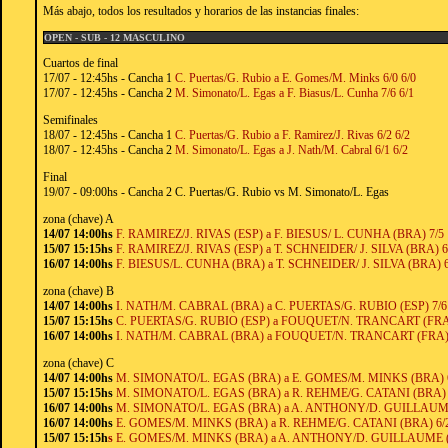
Más abajo, todos los resultados y horarios de las instancias finales:
OPEN - SUB - 12 MASCULINO
Cuartos de final
17/07 - 12:45hs - Cancha 1
C. Puertas/G. Rubio a E. Gomes/M. Minks 6/0 6/0
17/07 - 12:45hs - Cancha 2
M. Simonato/L. Egas a F. Biasus/L. Cunha 7/6 6/1
Semifinales
18/07 - 12:45hs - Cancha 1
C. Puertas/G. Rubio a F. Ramirez/J. Rivas 6/2 6/2
18/07 - 12:45hs - Cancha 2
M. Simonato/L. Egas a J. Nath/M. Cabral 6/1 6/2
Final
19/07 - 09:00hs - Cancha 2 C. Puertas/G. Rubio vs M. Simonato/L. Egas
zona (chave) A
14/07 14:00hs
F. RAMIREZ/J. RIVAS (ESP) a F. BIESUS/ L. CUNHA (BRA) 7/5 1
15/07 15:15hs
F. RAMIREZ/J. RIVAS (ESP) a T. SCHNEIDER/ J. SILVA (BRA) 6/
16/07 14:00hs
F. BIESUS/L. CUNHA (BRA) a T. SCHNEIDER/ J. SILVA (BRA) 6
zona (chave) B
14/07 14:00hs
I. NATH/M. CABRAL (BRA) a C. PUERTAS/G. RUBIO (ESP) 7/6 
15/07 15:15hs
C. PUERTAS/G. RUBIO (ESP) a FOUQUET/N. TRANCART (FRA) 
16/07 14:00hs
I. NATH/M. CABRAL (BRA) a FOUQUET/N. TRANCART (FRA) 6
zona (chave) C
14/07 14:00hs
M. SIMONATO/L. EGAS (BRA) a E. GOMES/M. MINKS (BRA) 6
15/07 15:15hs
M. SIMONATO/L. EGAS (BRA) a R. REHME/G. CATANI (BRA) 6
16/07 14:00hs
M. SIMONATO/L. EGAS (BRA) a A. ANTHONY/D. GUILLAUME 
16/07 14:00hs
E. GOMES/M. MINKS (BRA) a R. REHME/G. CATANI (BRA) 6/2
15/07 15:15h
s
E. GOMES/M. MINKS (BRA) a A. ANTHONY/D. GUILLAUME (FR