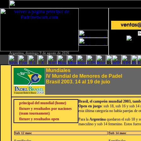
Argentina, domingo 9 de agosto de 2026
Mundiales
IV Mundial de Menores de Padel
Brasil 2003. 14 al 19 de juio
Brasil, el campeón mundial 2003, tambié
principal del mundial (home)
Open en juego
: sub 18, sub 16 y sub 14
fixture y resultados por naciones
esta última categoría no había parejas de o
(team tournament)
fixture y resultados open
Para la
Argentina
quedaron el sub 18 y 
masculino y sub 14 femenino. Estos fueron 
Sub 12 masc
Sub 14 masc