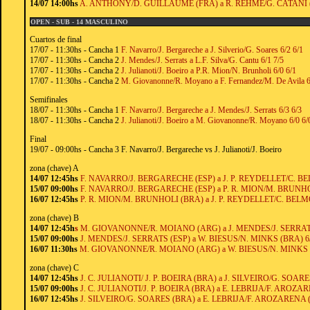
14/07 14:00hs
A. ANTHONY/D. GUILLAUME (FRA) a R. REHME/G. CATANI (BR
OPEN - SUB - 14 MASCULINO
Cuartos de final
17/07 - 11:30hs - Cancha 1
F. Navarro/J. Bergareche a J. Silverio/G. Soares 6/2 6/1
17/07 - 11:30hs - Cancha 2
J. Mendes/J. Serrats a L.F. Silva/G. Cantu 6/1 7/5
17/07 - 11:30hs - Cancha 2
J. Julianoti/J. Boeiro a P.R. Mion/N. Brunholi 6/0 6/1
17/07 - 11:30hs - Cancha 2
M. Giovanonne/R. Moyano a F. Fernandez/M. De Avila 6
Semifinales
18/07 - 11:30hs - Cancha 1
F. Navarro/J. Bergareche a J. Mendes/J. Serrats 6/3 6/3
18/07 - 11:30hs - Cancha 2
J. Julianoti/J. Boeiro a M. Giovanonne/R. Moyano 6/0 6/
Final
19/07 - 09:00hs - Cancha 3 F. Navarro/J. Bergareche vs J. Julianoti/J. Boeiro
zona (chave) A
14/07 12:45hs
F. NAVARRO/J. BERGARECHE (ESP) a J. P. REYDELLET/C. BE
15/07 09:00hs
F. NAVARRO/J. BERGARECHE (ESP) a P. R. MION/M. BRUNHOL
16/07 12:45hs
P. R. MION/M. BRUNHOLI (BRA) a J. P. REYDELLET/C. BELMO
zona (chave) B
14/07 12:45h
s
M. GIOVANONNE/R. MOIANO (ARG) a J. MENDES/J. SERRATS 
15/07 09:00hs
J. MENDES/J. SERRATS (ESP) a W. BIESUS/N. MINKS (BRA) 6/
16/07 11:30hs
M. GIOVANONNE/R. MOIANO (ARG) a W. BIESUS/N. MINKS (B
zona (chave) C
14/07 12:45hs
J. C. JULIANOTI/ J. P. BOEIRA (BRA) a J. SILVEIRO/G. SOARES
15/07 09:00hs
J. C. JULIANOTI/J. P. BOEIRA (BRA) a E. LEBRIJA/F. AROZAR
16/07 12:45hs
J. SILVEIRO/G. SOARES (BRA) a E. LEBRIJA/F. AROZARENA (