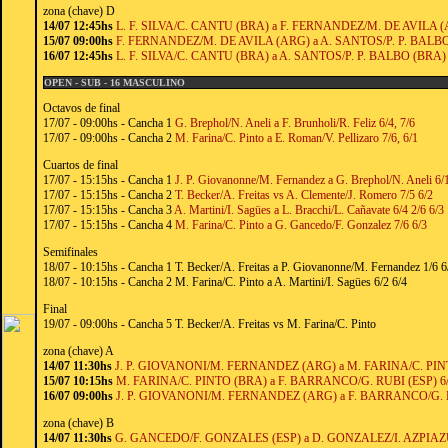
zona (chave) D
14/07 12:45hs
L. F. SILVA/C. CANTU (BRA) a F. FERNANDEZ/M. DE AVILA (AR
15/07 09:00hs
F. FERNANDEZ/M. DE AVILA (ARG) a A. SANTOS/P. P. BALBO 
16/07 12:45hs
L. F. SILVA/C. CANTU (BRA) a A. SANTOS/P. P. BALBO (BRA) 6
OPEN - SUB - 16 MASCULINO
Octavos de final
17/07 - 09:00hs - Cancha 1
G. Brephol/N. Aneli a F. Brunholi/R. Feliz 6/4, 7/6
17/07 - 09:00hs - Cancha 2
M. Farina/C. Pinto a E. Roman/V. Pellizaro 7/6, 6/1
Cuartos de final
17/07 - 15:15hs - Cancha 1
J. P. Giovanonne/M. Fernandez a G. Brephol/N. Aneli 6/
17/07 - 15:15hs - Cancha 2
T. Becker/A. Freitas vs A. Clemente/J. Romero 7/5 6/2
17/07 - 15:15hs - Cancha 3
A. Martini/I. Sagües a L. Bracchi/L. Cañavate 6/4 2/6 6/3
17/07 - 15:15hs - Cancha 4
M. Farina/C. Pinto a G. Gancedo/F. Gonzalez 7/6 6/3
Semifinales
18/07 - 10:15hs - Cancha 1 T. Becker/A. Freitas a P. Giovanonne/M. Fernandez 1/6 6
18/07 - 10:15hs - Cancha 2 M. Farina/C. Pinto a A. Martini/I. Sagües 6/2 6/4
Final
19/07 - 09:00hs - Cancha 5 T. Becker/A. Freitas vs M. Farina/C. Pinto
zona (chave) A
14/07 11:30hs
J. P. GIOVANONI/M. FERNANDEZ (ARG) a M. FARINA/C. PINT
15/07 10:15hs
M. FARINA/C. PINTO (BRA) a F. BARRANCO/G. RUBI (ESP) 6/
16/07 09:00hs
J. P. GIOVANONI/M. FERNANDEZ (ARG) a F. BARRANCO/G. RU
zona (chave) B
14/07 11:30hs
G. GANCEDO/F. GONZALES (ESP) a D. GONZALEZ/I. AZPIAZU