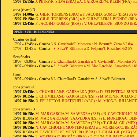
15/07 15:15hs
J. PETRY/R. SILVA (BRA) a A. GAIROARD/M. KLEIN (FRA) w.o
zona (chave) D
14/07 14:00hs
G. GIL/R. TORRENS (BRA) a F. JACOB/D. GOMES (BRA) 6/2 6
15/07 15:15hs
G. GIL/R. TORRENS (BRA) a V. OHLWEILER/H. BIONDO (BRA) 
16/07 12:45hs
F. JACOB/D. GOMES (BRA) a V. OHLWEILER/H. BIONDO (BRA)
OPEN - SUB - 16 FEMENINA
Cuartos de final
17/07 - 12:45hs - Cancha 3
N. Cavichioli/T. Monteiro a N. Berruti/Y. Zarza 6/2 6/4
17/07 - 12:45hs - Cancha 4
S. Silva/P. Billourou a D. Felpetto/J. Rusticheli 6/2 6/3
Semifinales
18/07 - 09:00hs - Cancha 3
L. Chumillas/D. Garralda a N. Cavichioli/T. Monteiro 6/3
18/07 - 09:00hs - Cancha 4
S. Silva/P. Billourou a M. Mar García/M. Saavedra 6/1 6
Final
19/07 - 09:00hs - Cancha 6 L. Chumillas/D. Garralda vs S. Silva/P. Billourou
zona (chave) A
15/07 12:45hs
L. CHUMILLAS/B. GARRALDA (ESP) a D. FELPETTO/J. RUSTIC
16/07 10:15hs
L. CHUMILLAS/B. GARRALDA (ESP) a M. MION/R. JULIANOTI
14/07 10:15hs
D. FELPETTO/J. RUSTICHELI (ARG) a M. MION/R. JULIANOTI 
zona (chave) B
14/07 10:15hs
M. MAR GARCIA/M. SAAVEDRA (ESP) a N. CAVICHIOLI/T. M
15/07 11:30hs
M. MAR GARCIA/M. SAAVEDRA (ESP) a L. MOREIRA/C. BEIRÃ
16/07 10:15hs
M. MAR GARCIA/M. SAAVEDRA (ESP) a T. GIL/M. GIL (MEX) 6
16/07 10:15hs
N. CAVICHIOLI/T. MONTERO (BRA) a L. MOREIRA/C. BEIRÃO 
15/07 11:30hs
N. CAVICHIOLI/T. MONTERO (BRA) a T. GIL/M. GIL (MEX) 6/0
14/07 10:15hs
L. MOREIRA/C. BEIRÃO (BRA) a T. GIL/M. GIL (MEX) 6/0 6/1