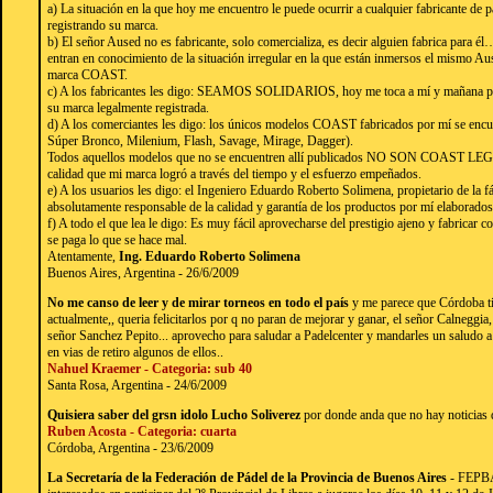
a) La situación en la que hoy me encuentro le puede ocurrir a cualquier fabricante de 
registrando su marca.
b) El señor Aused no es fabricante, solo comercializa, es decir alguien fabrica para é
entran en conocimiento de la situación irregular en la que están inmersos el mismo Aus
marca COAST.
c) A los fabricantes les digo: SEAMOS SOLIDARIOS, hoy me toca a mí y mañana pue
su marca legalmente registrada.
d) A los comerciantes les digo: los únicos modelos COAST fabricados por mí se enc
Súper Bronco, Milenium, Flash, Savage, Mirage, Dagger).
Todos aquellos modelos que no se encuentren allí publicados NO SON COAST LEGÍT
calidad que mi marca logró a través del tiempo y el esfuerzo empeñados.
e) A los usuarios les digo: el Ingeniero Eduardo Roberto Solimena, propietario de la 
absolutamente responsable de la calidad y garantía de los productos por mí elaborados
f) A todo el que lea le digo: Es muy fácil aprovecharse del prestigio ajeno y fabricar
se paga lo que se hace mal.
Atentamente,
Ing. Eduardo Roberto Solimena
Buenos Aires, Argentina - 26/6/2009
No me canso de leer y de mirar torneos en todo el país
y me parece que Córdoba ti
actualmente,, queria felicitarlos por q no paran de mejorar y ganar, el señor Calneggia,
señor Sanchez Pepito... aprovecho para saludar a Padelcenter y mandarles un saludo a
en vias de retiro algunos de ellos..
Nahuel Kraemer - Categoria: sub 40
Santa Rosa, Argentina - 24/6/2009
Quisiera saber del grsn idolo Lucho Soliverez
por donde anda que no hay noticias 
Ruben Acosta - Categoria: cuarta
Córdoba, Argentina - 23/6/2009
La Secretaría de la Federación de Pádel de la Provincia de Buenos Aires
- FEPBA