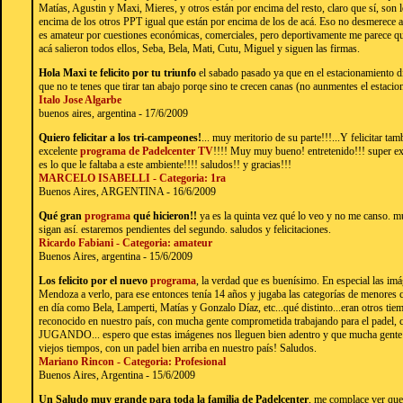
Matías, Agustin y Maxi, Mieres, y otros están por encima del resto, claro que sí, son
encima de los otros PPT igual que están por encima de los de acá. Eso no desmerece al 
es amateur por cuestiones económicas, comerciales, pero deportivamente me parece qu
acá salieron todos ellos, Seba, Bela, Mati, Cutu, Miguel y siguen las firmas.
Hola Maxi te felicito por tu triunfo
el sabado pasado ya que en el estacionamiento dij
que no te tenes que tirar tan abajo porqe sino te crecen canas (no aunmentes el estaci
Italo Jose Algarbe
buenos aires, argentina - 17/6/2009
Quiero felicitar a los tri-campeones!
... muy meritorio de su parte!!!...Y felicitar ta
excelente
programa de Padelcenter TV
!!!! Muy muy bueno! entretenido!!! super exc
es lo que le faltaba a este ambiente!!!! saludos!! y gracias!!!
MARCELO ISABELLI - Categoria: 1ra
Buenos Aires, ARGENTINA - 16/6/2009
Qué gran
programa
qué hicieron!!
ya es la quinta vez qué lo veo y no me canso.
sigan así. estaremos pendientes del segundo. saludos y felicitaciones.
Ricardo Fabiani - Categoria: amateur
Buenos Aires, argentina - 15/6/2009
Los felicito por el nuevo
programa
, la verdad que es buenísimo. En especial las imá
Mendoza a verlo, para ese entonces tenía 14 años y jugaba las categorías de menores
en día como Bela, Lamperti, Matías y Gonzalo Díaz, etc...qué distinto...eran otros tie
reconocido en nuestro país, con mucha gente comprometida trabajando para el pad
JUGANDO... espero que estas imágenes nos lleguen bien adentro y que mucha gente
viejos tiempos, con un padel bien arriba en nuestro país! Saludos.
Mariano Rincon - Categoria: Profesional
Buenos Aires, Argentina - 15/6/2009
Un Saludo muy grande para toda la familia de Padelcenter
, me complace ver que