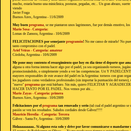
mucho, estaría bueno una miniclinica, posturas, pegadas, etc... Un gran abrazo, su
viendo
Javier Fraga
Buenos Aires, Argentina - 11/6/2009
Muy buen
programa
, se me piantaron unos lagrimones, fue por demás emotivo, los f
Mario Sosa - Categoria:
Lomas de Zamora, Argentina - 10/6/2009
FELICITACIONES por semejante
programón
!
No me canso de mirarlo! No pued
tanto compromiso con el padel.
Ariel Veiras - Categoria: amateur
Córdoba, Argentina - 10/6/2009
Me pone muy contento el resurgimiento que hoy en día tiene el deporte que a
alguna u otra forma intenta hacer algo por el padel, ya sea organizando torneos, jugán
promocionándolo, o simplemente yendo a ver las competencias. Uri Y PADELCENTER
mayores responsables de este avance del padel en la Argentina: torneos con gran orga
los jugadores como verdaderos profesionales (sin importar la puntuación del torneo),
"nuevo"
programa
que está bárbaro. Sin más, quiero FELICITAR Y AGRADE
HACER TANTO POR EL PADEL. Nos vemos por ahi....
Mario Zayas - Categoria: primera
Buenos Aires, Argentina - 10/6/2009
Felicitaciones por el
programa
tan renovado y serio
(tal cual el padel argentino s
pasión se ven los resultados. Saludos cordiales desde Gálvez!!!!!
Mauricio Heredia - Categoria: Tercera
Gálvez - Santa Fe, Argentina - 10/6/2009
Holaaaaaaaaa.. Si alguno esta solo y drive por favor comunicarse o mandarme