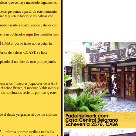
paletas que se haya manejado legalmente,
l…esas personas a partir de este momento
ed y quien le fabrique las paletas con
de pasarle a cualquiera de ustedes con
uentran publicados
aquí
(los modelos son:
IMAS, por lo tanto no respetan la
fábrica de Paletas COAST, se hace
.
 copiando el nombre de otro porque jamás
ene a los 4 mejores jugadores de la APP
 el señor Briner, el maestro Valdesolo y el
 los nombrados recien... por mas q esten
de el desde ya gracias al que me informe
 - informa por este medio a todos los