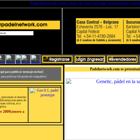
Padelnetwork.com es presentad
]
aquí para publicar mensaje on line
]
í para publicar búsqueda de compañero
, ejerciendo el derecho
delcenter.com antes de
ran críticas, ni a
plica.
re 2009
enero a
] [