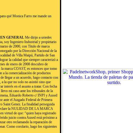
para qué Monica Farro me mande un
S EN GENERAL
Me dirijo a ustedes
 soy Ingeniero Industrial y propietario
 marzo de 2000, con Título de marca
otorgado por la Dirección Nacional de la
 localidad de Villa Maipú, Partido de San
lograr la calidad que siempre caracterizó a
 mes de enero de 2008 descubro de
con la marca COAST, es entonces que tomo
e a la comercialización de productos
 de llegar a un acuerdo, hago contacto con
a la que no solo no asistió sino que
r interés en el asunto a tratar. Con fecha
llevo mi caso ante los tribunales de la
limena, Eduardo Roberto c/ INPI y Aused
or ante el Juzgado Federal de Primera
dro Saint Genez. La finalidad perseguida
NPI), declare la NULIDAD DE LA MARCA
n virtud de que: “quien haya registrado
ferido juicio contra Aused está próximo a
enzar otro reclamando la reparación de
nar. Como corolario, hago los siguientes