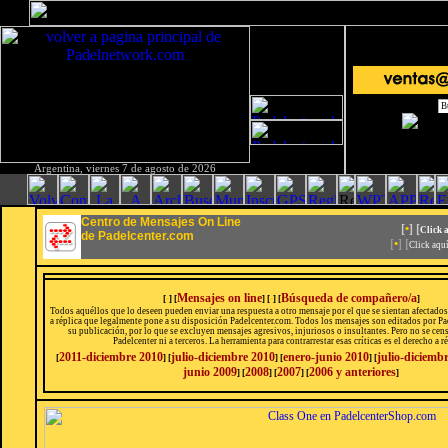
Argentina, viernes 7 de agosto de 2026
Centro de Mensajes On Line
[
•
] [
Click 
de Padelcenter.com
[
•
] [
Click aqu
Mensajes on line
Búsqueda de compañero/a
[
•
] [
] [
•
] [
]
Todos aquéllos que lo deseen pueden enviar una respuesta a otro mensaje por el que se sientan afectados
a réplica que legalmente pone a su disposición Padelcenter.com. Todos los mensajes son editados por Pa
su publicación, por lo que se excluyen mensajes agresivos, injuriosos o insultantes. Pero no se censu
Padelcenter ni a terceros. La herramienta para contrarrestar esas críticas es el derecho a ré
2011-diciembre 2010
julio-diciembre 2010
enero-junio 2010
julio-diciemb
[
] [
] [
] [
junio 2009
2008
2007
2006 y anteriores
] [
] [
] [
]