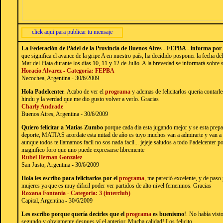
La Federación de Pádel de la Provincia de Buenos Aires - FEPBA - informa por
que significa el avance de la gripe A en nuestro país, ha decidido posponer la fecha del
Mar del Plata durante los días 10, 11 y 12 de Julio. A la brevedad se informará sobre
Horacio Alvarez - Categoria: FEPBA
Necochea, Argentina - 30/6/2009
Hola Padelcenter
. Acabo de ver el
programa
y ademas de felicitarlos queria contarle
hindu y la verdad que me dio gusto volver a verlo. Gracias
Charly Andrade
Buenos Aires, Argentina - 30/6/2009
Quiero felicitar a Matias Zumbo
porque cada dia esta jugando mejor y se esta prepa
deporte, MATIAS acordate esta mitad de año es tuyo muchos van a admirarte y van a q
aunque todos te llamamos facil no sos nada facil... jejeje saludos a todo Padelcenter p
magnifico foro que uno puede expresarse libremente
Rubel Hernan Gonzalez
San Justo, Argentina - 30/6/2009
Hola les escribo para felicitarlos por el
programa
, me pareció excelente, y de paso
mujeres ya que es muy dificil poder ver partidos de alto nivel femeninos. Gracias
Roxana Fontania - Categoria: 3 (interclub)
Capital, Argentina - 30/6/2009
Les escribo porque quería decirles que el
programa
es buenismo
!. No había vist
segundo y obviamente despues ví el anterior. Mucha calidad! Los felicito.