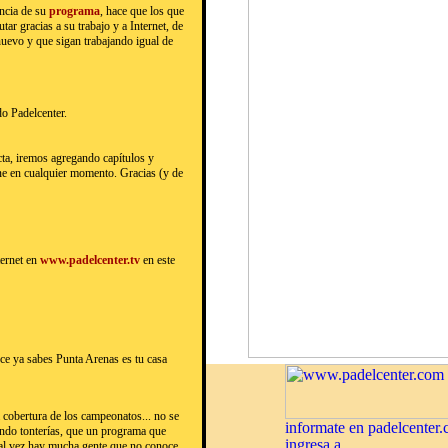
encia de su
programa
, hace que los que
ar gracias a su trabajo y a Internet, de
uevo y que sigan trabajando igual de
do Padelcenter.
acta, iremos agregando capítulos y
ne en cualquier momento. Gracias (y de
ternet en
www.padelcenter.tv
en este
rce ya sabes Punta Arenas es tu casa
 la cobertura de los campeonatos... no se
endo tonterías, que un programa que
, tal vez hay mucha gente que no conoce