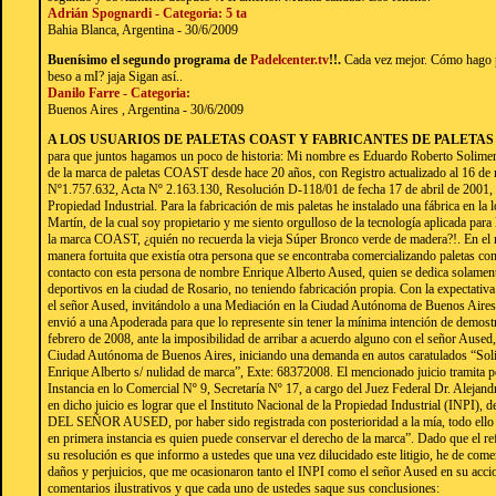
Adrián Spognardi - Categoria: 5 ta
Bahia Blanca, Argentina - 30/6/2009
Buenísimo el segundo programa de
Padelcenter.tv
!!.
Cada vez mejor. Cómo hago 
beso a mI? jaja Sigan así..
Danilo Farre - Categoria:
Buenos Aires , Argentina - 30/6/2009
A LOS USUARIOS DE PALETAS COAST Y FABRICANTES DE PALETA
para que juntos hagamos un poco de historia: Mi nombre es Eduardo Roberto Solimena,
de la marca de paletas COAST desde hace 20 años, con Registro actualizado al 16 de
Nº1.757.632, Acta Nº 2.163.130, Resolución D-118/01 de fecha 17 de abril de 2001, 
Propiedad Industrial. Para la fabricación de mis paletas he instalado una fábrica en la
Martín, de la cual soy propietario y me siento orgulloso de la tecnología aplicada para 
la marca COAST, ¿quién no recuerda la vieja Súper Bronco verde de madera?!. En el
manera fortuita que existía otra persona que se encontraba comercializando paletas 
contacto con esta persona de nombre Enrique Alberto Aused, quien se dedica solament
deportivos en la ciudad de Rosario, no teniendo fabricación propia. Con la expectativa
el señor Aused, invitándolo a una Mediación en la Ciudad Autónoma de Buenos Aires, 
envió a una Apoderada para que lo represente sin tener la mínima intención de demostra
febrero de 2008, ante la imposibilidad de arribar a acuerdo alguno con el señor Aused, 
Ciudad Autónoma de Buenos Aires, iniciando una demanda en autos caratulados “So
Enrique Alberto s/ nulidad de marca”, Exte: 68372008. El mencionado juicio tramita p
Instancia en lo Comercial Nº 9, Secretaría Nº 17, a cargo del Juez Federal Dr. Alejan
en dicho juicio es lograr que el Instituto Nacional de la Propiedad Industrial (I
DEL SEÑOR AUSED, por haber sido registrada con posterioridad a la mía, todo ello e
en primera instancia es quien puede conservar el derecho de la marca”. Dado que el re
su resolución es que informo a ustedes que una vez dilucidado este litigio, he de com
daños y perjuicios, que me ocasionaron tanto el INPI como el señor Aused en su accio
comentarios ilustrativos y que cada uno de ustedes saque sus conclusiones: