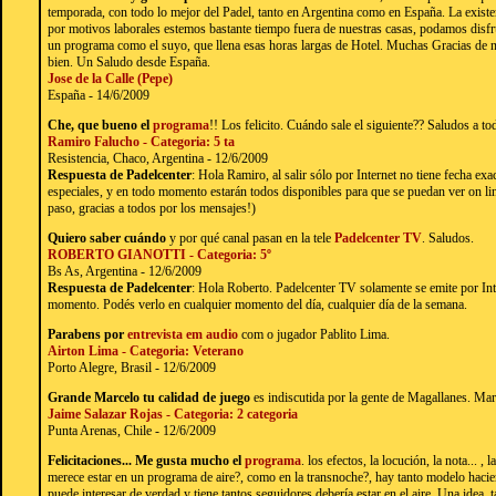
temporada, con todo lo mejor del Padel, tanto en Argentina como en España. La exist
por motivos laborales estemos bastante tiempo fuera de nuestras casas, podamos disfrut
un programa como el suyo, que llena esas horas largas de Hotel. Muchas Gracias de n
bien. Un Saludo desde España.
Jose de la Calle (Pepe)
España - 14/6/2009
Che, que bueno el
programa
!! Los felicito. Cuándo sale el siguiente?? Saludos a to
Ramiro Falucho - Categoria: 5 ta
Resistencia, Chaco, Argentina - 12/6/2009
Respuesta de Padelcenter
: Hola Ramiro, al salir sólo por Internet no tiene fecha ex
especiales, y en todo momento estarán todos disponibles para que se puedan ver on li
paso, gracias a todos por los mensajes!)
Quiero saber cuándo
y por qué canal pasan en la tele
Padelcenter TV
. Saludos.
ROBERTO GIANOTTI - Categoria: 5º
Bs As, Argentina - 12/6/2009
Respuesta de Padelcenter
: Hola Roberto. Padelcenter TV solamente se emite por In
momento. Podés verlo en cualquier momento del día, cualquier día de la semana.
Parabens por
entrevista em audio
com o jugador Pablito Lima.
Airton Lima - Categoria: Veterano
Porto Alegre, Brasil - 12/6/2009
Grande Marcelo tu calidad de juego
es indiscutida por la gente de Magallanes. Ma
Jaime Salazar Rojas - Categoria: 2 categoria
Punta Arenas, Chile - 12/6/2009
Felicitaciones... Me gusta mucho el
programa
. los efectos, la locución, la nota... ,
merece estar en un programa de aire?, como en la transnoche?, hay tanto modelo haci
puede interesar de verdad y tiene tantos seguidores debería estar en el aire. Una idea