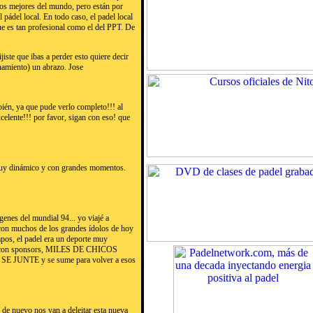
 los mejores del mundo, pero están por
pádel local. En todo caso, el padel local
e es tan profesional como el del PPT. De
iste que ibas a perder esto quiere decir
onamiento) un abrazo. Jose
mbién, ya que pude verlo completo!!! al
elente!!! por favor, sigan con eso! que
 muy dinámico y con grandes momentos.
genes del mundial 94... yo viajé a
 con muchos de los grandes ídolos de hoy
mpos, el padel era un deporte muy
el, con sponsors, MILES DE CHICOS
 SE JUNTE y se sume para volver a esos
 de nuevo nos van a deleitar esta nueva