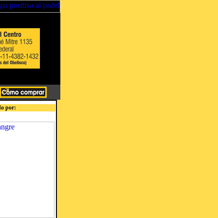
o por: