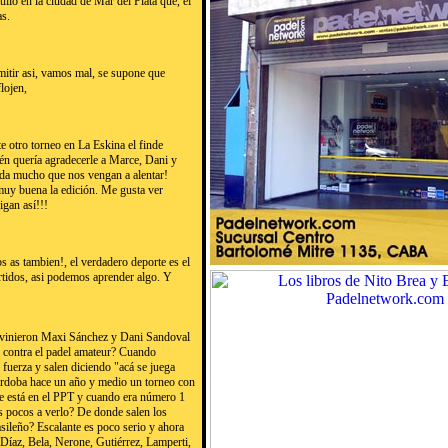
ulio en la ciudad de Mar del Plata que, el
as.
smitir asi, vamos mal, se supone que
lojen,
 otro torneo en La Eskina el finde
én quería agradecerle a Marce, Dani y
yuda mucho que nos vengan a alentar!
muy buena la edición. Me gusta ver
gan así!!!
as tambien!, el verdadero deporte es el
rtidos, asi podemos aprender algo. Y
o vinieron Maxi Sánchez y Dani Sandoval
o contra el padel amateur? Cuando
fuerza y salen diciendo "acá se juega
rdoba hace un año y medio un torneo con
e está en el PPT y cuando era número 1
s pocos a verlo? De donde salen los
asileño? Escalante es poco serio y ahora
e Díaz, Bela, Nerone, Gutiérrez, Lamperti,