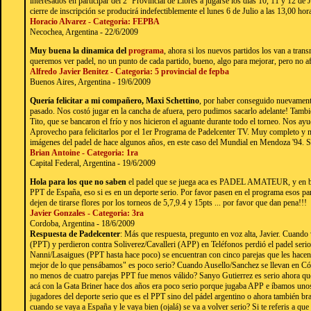
interesados en participar del 2º Provincial de Libres a jugarse los días 10, 11 y 12 de J
cierre de inscripción se producirá indefectiblemente el lunes 6 de Julio a las 13,00 hor
Horacio Alvarez - Categoria: FEPBA
Necochea, Argentina - 22/6/2009
Muy buena la dinamica del
programa
, ahora si los nuevos partidos los van a tran
queremos ver padel, no un punto de cada partido, bueno, algo para mejorar, pero no af
Alfredo Javier Benitez - Categoria: 5 provincial de fepba
Buenos Aires, Argentina - 19/6/2009
Quería felicitar a mi compañero, Maxi Schettino
, por haber conseguido nuevamente
pasado. Nos costó jugar en la cancha de afuera, pero pudimos sacarlo adelante! Tambi
Tito, que se bancaron el frío y nos hicieron el aguante durante todo el torneo. Nos a
Aprovecho para felicitarlos por el 1er Programa de Padelcenter TV. Muy completo y 
imágenes del padel de hace algunos años, en este caso del Mundial en Mendoza '94. Si
Brian Antoine - Categoria: 1ra
Capital Federal, Argentina - 19/6/2009
Hola para los que no saben
el padel que se juega aca es PADEL AMATEUR, y en bs 
PPT de España, eso si es en un deporte serio. Por favor pasen en el programa esos pa
dejen de tirarse flores por los torneos de 5,7,9.4 y 15pts ... por favor que dan pena!!!
Javier Gonzales - Categoria: 3ra
Cordoba, Argentina - 18/6/2009
Respuesta de Padelcenter
: Más que respuesta, pregunto en voz alta, Javier. Cuand
(PPT) y perdieron contra Soliverez/Cavalleri (APP) en Teléfonos perdió el padel seri
Nanni/Lasaigues (PPT hasta hace poco) se encuentran con cinco parejas que les hacen 
mejor de lo que pensábamos" es poco serio? Cuando Ausello/Sanchez se llevan en Có
no menos de cuatro parejas PPT fue menos válido? Sanyo Gutierrez es serio ahora qu
acá con la Gata Briner hace dos años era poco serio porque jugaba APP e íbamos uno
jugadores del deporte serio que es el PPT sino del pádel argentino o ahora también br
cuando se vaya a España y le vaya bien (ojalá) se va a volver serio? Si te referis a qu