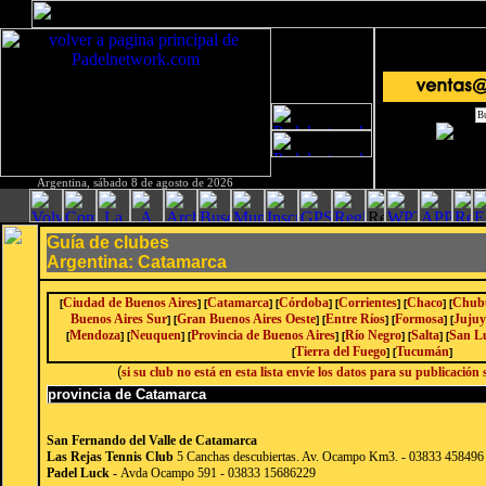
Argentina, sábado 8 de agosto de 2026
Guía de clubes
Argentina: Catamarca
Ciudad de Buenos Aires
Catamarca
Córdoba
Corrientes
Chaco
Chub
[
] [
] [
] [
] [
] [
Buenos Aires Sur
Gran Buenos Aires Oeste
Entre Ríos
Formosa
Juju
] [
] [
] [
] [
Mendoza
Neuquen
Provincia de Buenos Aires
Río Negro
Salta
San L
[
] [
] [
] [
] [
] [
Tierra del Fuego
Tucumán
[
] [
]
(
si su club no está en esta lista envíe los datos para su publicación
provincia de Catamarca
San Fernando del Valle de Catamarca
Las Rejas Tennis Club
5 Canchas descubiertas. Av. Ocampo Km3. - 03833 458496
Padel Luck
-
Avda Ocampo 591 - 03833 15686229