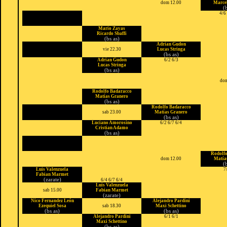
dom 12.00
Marcel
(
4/6
Mario Zayas
Ricardo Sbaffi
(bs as)
Adrian Gudon
vie 22.30
Lucas Stringa
(bs as)
Adrian Gudon
6/2 6/3
Lucas Stringa
(bs as)
dom
Rodolfo Badaracco
Matías Granero
(bs as)
Rodolfo Badaracco
sab 23.00
Matías Granero
(bs as)
Luciano Amorosino
6/2 6/7 6/4
Cristian Adamo
(bs as)
Rodolfo
dom 12.00
Matía
(
Luis Valenzuela
7
Fabian Marmet
(zarate)
6/4 6/7 6/4
Luis Valenzuela
sab 15.00
Fabian Marmet
(zarate)
Nico Fernandez León
Alejandro Pardini
Ezequiel Sosa
sab 18.30
Maxi Schettino
(bs as)
(bs as)
Alejandro Pardini
6/1 6/1
Maxi Schettino
(bs as)