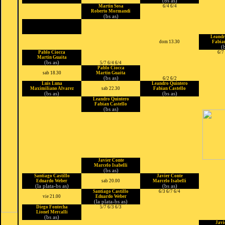
(bs as)
Martin Sosa
6/4 6/4
Roberto Mormandi
(bs as)
Leandr
dom 13.30
Fabian
(
Pablo Ciocca
6/7
Martin Guaita
(bs as)
5/7 6/4 6/4
Pablo Ciocca
sab 18.30
Martin Guaita
(bs as)
6/2 6/2
Luis Luna
Leandro Quintero
Maximiliano Alvarez
sab 22.30
Fabian Castello
(bs as)
(bs as)
Leandro Quintero
Fabian Castello
(bs as)
Javier Conte
Marcelo Isabelli
(bs as)
Santiago Castillo
Javier Conte
Eduardo Weber
sab 20.00
Marcelo Isabelli
(la plata-bs as)
(bs as)
Santiago Castillo
6/3 6/7 6/4
vie 21.00
Eduardo Weber
(la plata-bs as)
Diego Fontecha
5/7 6/3 6/3
Lionel Mercalli
(bs as)
Javi