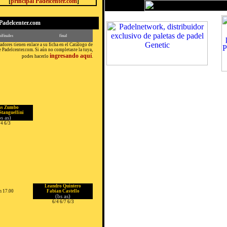
[
principal Padelcenter.com
]
Padelcenter.com
ifinales
final
adores tienen enlace a su ficha en el Catálogo de
 Padelcenter.com. Si aún no completaste la tuya,
ingresando aquí
podes hacerlo
.
as Zumbo
Stanguellini
bs as)
/4 6/3
Leandro Quintero
 17.00
Fabian Castello
(bs as)
6/4 6/7 6/3