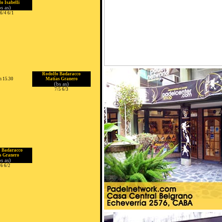
o Isabelli
bs as)
 6/4 6/1
Rodolfo Badaracco
 15.30
Matías Granero
(bs as)
7/5 6/3
 Badaracco
s Granero
bs as)
/6 6/2