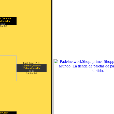
o Quintero
 Castello
bs as)
 6/4 7/6
final: lunes 21 hs
Leandro Quintero
Fabian Castello
(bs as)
3/6 6/4 7/6
er Conte