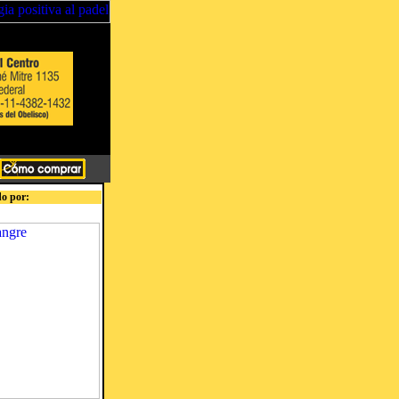
o por: