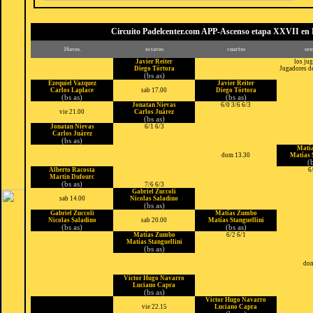
Circuito Padelcenter.com APP-Ascenso etapa XXVII en 
16avos.
octavos
cuartos
sem
Javier Reiter
los jug
Diego Tórtora
Jugadores de
(bs as)
Ezequiel Vazquez
Javier Reiter
Carlos Laplace
sab 17.00
Diego Tórtora
(bs as)
(bs as)
Jonatan Nievas
6/0 3/6 6/3
vie 21.00
Carlos Juárez
(bs as)
Jonatan Nievas
6/1 6/3
Carlos Juárez
(bs as)
Matí
dom 13.30
Matías 
(
Alberto Racosta
6
Martin Dufourc
(bs as)
7/6 6/3
Gabriel Zuccoli
sab 14.00
Nicolas Saladino
(bs as)
Gabriel Zuccoli
Matías Zumbo
Nicolas Saladino
sab 20.00
Matías Stanguellini
(bs as)
(bs as)
Matías Zumbo
6/2 6/1
Matías Stanguellini
(bs as)
dom
Victor Hugo Navarro
Luciano Capra
(bs as)
Victor Hugo Navarro
vie 22.15
Luciano Capra