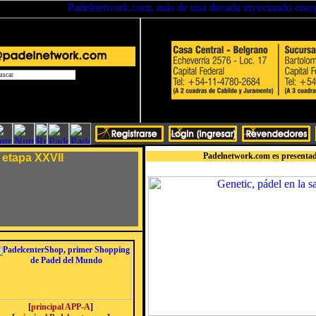
Padelnetwork.com es presentad
 etapa XXVII
[
principal APP-A
]