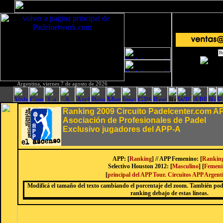
Argentina, viernes 7 de agosto de 2026
Ranking 2009 Circuito Padelcenter.com 
Asociación de Profesionales de Padel
Exclusivo jugadores del APP-A
APP: [
Ranking
]
// APP Femenino: [
Rankin
Selectivo Houston 2012: [
Masculino
] [
Femeni
[
principal del APP Tour. Circuitos APP Argent
Modificá el tamaño del texto cambiando el porcentaje del zoom. También podés
ranking debajo de estas líneas.